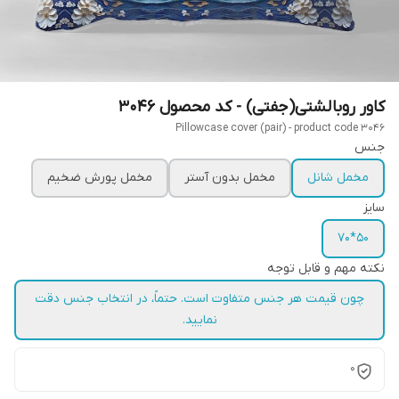
کاور روبالشتی(جفتی) - کد محصول 3046
Pillowcase cover (pair) - product code 3046
جنس
مخمل شانل
مخمل بدون آستر
مخمل پورش ضخیم
سایز
50*70
نکته مهم و قابل توجه
چون قیمت هر جنس متفاوت است. حتماً، در انتخاب جنس دقت
نمایید.
0