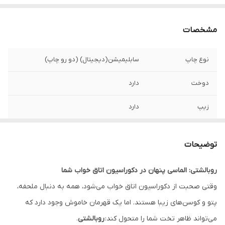
مشخصات
نوع چاپ
سابلیمیشن(دیجیتال) (دو رو چاپ)
دوخت
دارد
زیپ
دارد
امکان چاپ طرح
دارد
دلخواه
توضیحات
قابلیت شستشو
دارد
روبالشتی: الماسی پنهان در دکوراسیون اتاق خواب شما
وقتی صحبت از دکوراسیون اتاق خواب می‌شود، همه به دنبال ملحفه،
ارسال به سراسر
دارد
کشور
پتو و کوسن‌های زیبا هستند. اما یک قهرمان خاموش وجود دارد که
می‌تواند ظاهر تخت شما را متحول کند:
روبالشتی
.
ضمانت
دارد