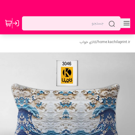
home.kachilaprint.ir
/
کالای خواب