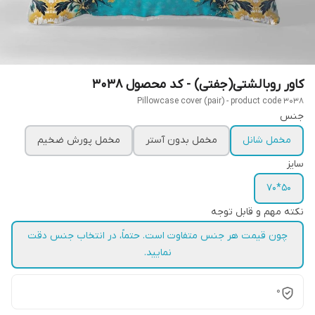
کاور روبالشتی(جفتی) - کد محصول 3038
Pillowcase cover (pair) - product code 3038
جنس
مخمل شانل
مخمل بدون آستر
مخمل پورش ضخیم
سایز
50*70
نکته مهم و قابل توجه
چون قیمت هر جنس متفاوت است. حتماً، در انتخاب جنس دقت
نمایید.
0