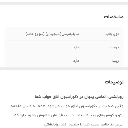
مشخصات
نوع چاپ
سابلیمیشن(دیجیتال) (دو رو چاپ)
دوخت
دارد
زیپ
دارد
امکان چاپ طرح
دارد
دلخواه
توضیحات
قابلیت شستشو
دارد
روبالشتی: الماسی پنهان در دکوراسیون اتاق خواب شما
وقتی صحبت از دکوراسیون اتاق خواب می‌شود، همه به دنبال ملحفه،
ارسال به سراسر
دارد
کشور
پتو و کوسن‌های زیبا هستند. اما یک قهرمان خاموش وجود دارد که
می‌تواند ظاهر تخت شما را متحول کند:
روبالشتی
.
ضمانت
دارد