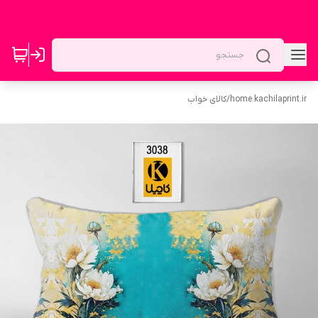
home.kachilaprint.ir
/
کالای خواب