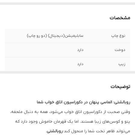
مشخصات
نوع چاپ
سابلیمیشن(دیجیتال) (دو رو چاپ)
دوخت
دارد
زیپ
دارد
امکان چاپ طرح
دارد
دلخواه
توضیحات
قابلیت شستشو
دارد
روبالشتی: الماسی پنهان در دکوراسیون اتاق خواب شما
وقتی صحبت از دکوراسیون اتاق خواب می‌شود، همه به دنبال ملحفه،
ارسال به سراسر
دارد
کشور
پتو و کوسن‌های زیبا هستند. اما یک قهرمان خاموش وجود دارد که
می‌تواند ظاهر تخت شما را متحول کند:
روبالشتی
.
ضمانت
دارد