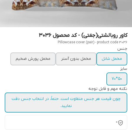
کاور روبالشتی(جفتی) - کد محصول 3036
Pillowcase cover (pair) - product code 3036
جنس
مخمل شانل
مخمل بدون آستر
مخمل پورش ضخیم
سایز
50*70
نکته مهم و قابل توجه
چون قیمت هر جنس متفاوت است. حتماً، در انتخاب جنس دقت
نمایید.
0