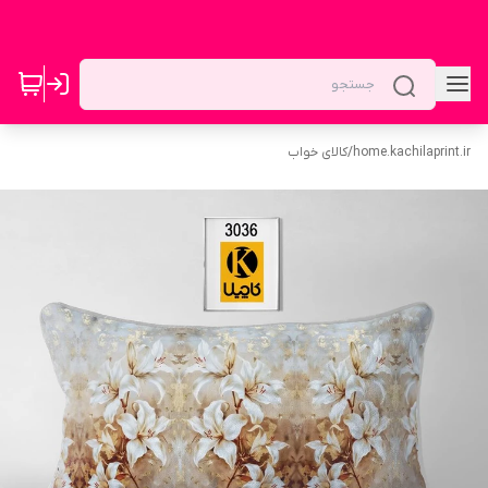
home.kachilaprint.ir
/
کالای خواب