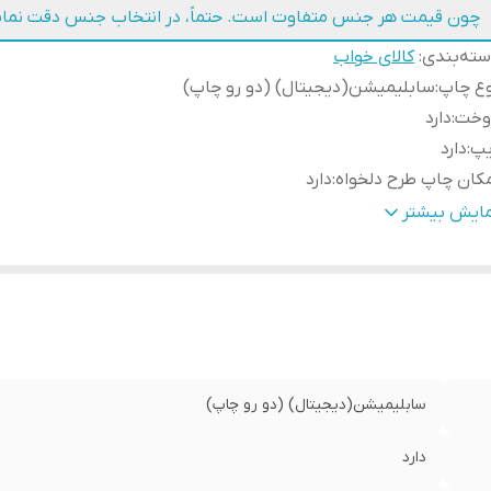
چون قیمت هر جنس متفاوت است. حتماً، در انتخاب جنس دقت نمای
ته‌بندی
:
کالای خواب
وع چاپ
:
سابلیمیشن(دیجیتال) (دو رو چاپ)
وخت
:
دارد
یپ
:
دارد
کان چاپ طرح دلخواه
:
دارد
ابلیت شستشو
:
دارد
مایش بیشتر
سال به سراسر کشور
:
دارد
مانت
:
دارد
سال از
:
اهواز
سابلیمیشن(دیجیتال) (دو رو چاپ)
دارد