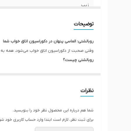
زیپ
امکان چاپ طرح دلخواه
توضیحات
قابلیت شستشو
روبالشتی: الماسی پنهان در دکوراسیون اتاق خواب شما
ارسال به سراسر کشور
وقتی صحبت از دکوراسیون اتاق خواب می‌شود، همه به دن
روبالشتی چیست؟
ضمانت
روبالشتی یک پارچه تزئینی است که مستقیماً روی رویه 
ارسال از
قطعه می‌تواند بافت، رنگ و طرحی خاص را به فضای خواب
چرا به روبالشتی نیاز داریم؟
نظرات
حفاظت:
از ملحفه یا پتوی اصلی شما در برابر گرد و 
تغییر آسان و سریع:
می‌توانید با تعویض روبالشتی،
شما هم درباره این محصول نظر خود را بنویسید.
برای تابستان.
برای ثبت نظر، لازم است ابتدا وارد حساب کاربری خود شو
تکمیل کننده دکور:
روبالشتی حلقه گمشده بین رنگ دی