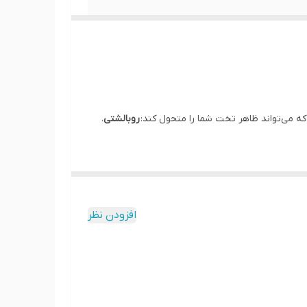
ه می‌تواند ظاهر تخت شما را متحول کند:
روبالشتی
.
لی روبالشتی،
زیباسازی و تکمیل دکور اتاق
است. این
افزودن نظر
رح پشمی و گرم برای پاییز و یک طرح نازک و روشن