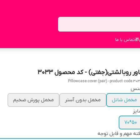
🎁
تماس با ما
اور روبالشتی(جفتی) - کد محصول 3033
Pillowcase cover (pair) - product code 30
نس
مخمل شانل
مخمل بدون آستر
مخمل پورش ضخیم
یز
50*70
ته مهم و قابل توجه