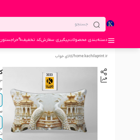
دسته‌بندی محصولات
پیگیری سفارش
کد تخفیف%
حراجستون
home.kachilaprint.ir
/
کالای خواب
ک
33
ج
سا
نک