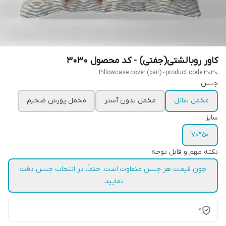
کاور روبالشتی(جفتی) - کد محصول 3030
Pillowcase cover (pair) - product code 3030
جنس
مخمل شانل
مخمل بدون آستر
مخمل پورش ضخیم
سایز
50*70
نکته مهم و قابل توجه
چون قیمت هر جنس متفاوت است. حتماً، در انتخاب جنس دقت
نمایید.
0