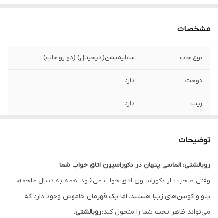
مشخصات
نوع چاپ
سابلیمیشن(دیجیتال) (دو رو چاپ)
دوخت
دارد
زیپ
دارد
امکان چاپ طرح
دارد
دلخواه
توضیحات
قابلیت شستشو
دارد
روبالشتی: الماسی پنهان در دکوراسیون اتاق خواب شما
وقتی صحبت از دکوراسیون اتاق خواب می‌شود، همه به دنبال ملحفه،
ارسال به سراسر
دارد
کشور
پتو و کوسن‌های زیبا هستند. اما یک قهرمان خاموش وجود دارد که
می‌تواند ظاهر تخت شما را متحول کند:
روبالشتی
.
ضمانت
دارد