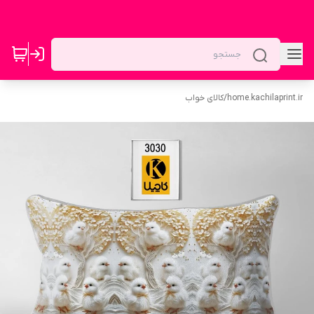
home.kachilaprint.ir
/
کالای خواب