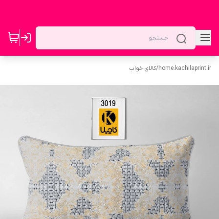
home.kachilaprint.ir
/
کالای خواب