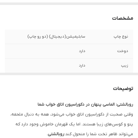
مشخصات
نوع چاپ
سابلیمیشن(دیجیتال) (دو رو چاپ)
دوخت
دارد
زیپ
دارد
امکان چاپ طرح
دارد
دلخواه
توضیحات
قابلیت شستشو
دارد
روبالشتی: الماسی پنهان در دکوراسیون اتاق خواب شما
وقتی صحبت از دکوراسیون اتاق خواب می‌شود، همه به دنبال ملحفه،
ارسال به سراسر
دارد
کشور
پتو و کوسن‌های زیبا هستند. اما یک قهرمان خاموش وجود دارد که
می‌تواند ظاهر تخت شما را متحول کند:
روبالشتی
.
ضمانت
دارد