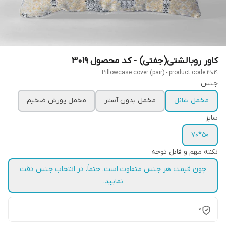
کاور روبالشتی(جفتی) - کد محصول 3019
Pillowcase cover (pair) - product code 3019
جنس
مخمل شانل
مخمل بدون آستر
مخمل پورش ضخیم
سایز
50*70
نکته مهم و قابل توجه
چون قیمت هر جنس متفاوت است. حتماً، در انتخاب جنس دقت
نمایید.
0