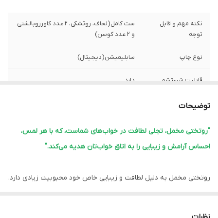
نکته مهم و قابل
ست کامل(لحاف، روتشکی، 2 عدد کاورروبالشتی
توجه
و 2 عدد کوسن)
نوع چاپ
سابلیمیشن(دیجیتال)
قابلیت شستشو
دارد
پشم شیشه
دارد
توضیحات
ضمانت
دارد
"روتختی مخمل، تجلی لطافت در خواب‌های شماست، که با هر لمس،
احساس آرامش و زیبایی را به اتاق خواب‌تان هدیه می‌کند."
ارسال از
اهواز
لبه دوزی
دارد
روتختی مخمل به دلیل لطافت و زیبایی خاص خود محبوبیت زیادی دارد.
این نوع روتختی‌ها معمولاً ویژگی‌های زیر را دارند:
امکان چاپ عکس
دارد
شخصی
1.
نرمی و لطافت:
مخمل بافت نرم و لطیفی دارد که خواب راحتی را فراهم
نظرات