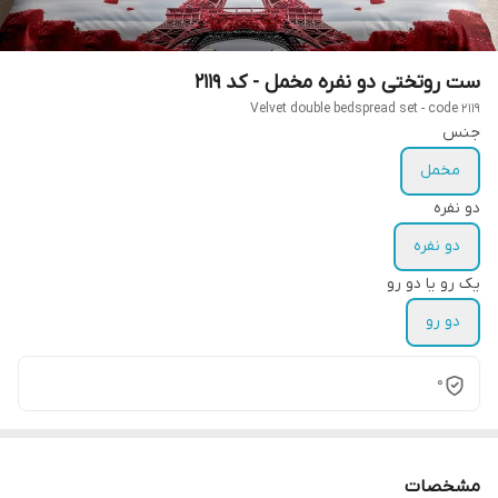
ست روتختی دو نفره مخمل - کد 2119
Velvet double bedspread set - code 2119
جنس
مخمل
دو نفره
دو نفره
یک رو یا دو رو
دو رو
0
مشخصات