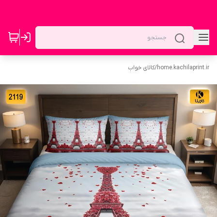
home.kachilaprint.ir
/
کالای خواب