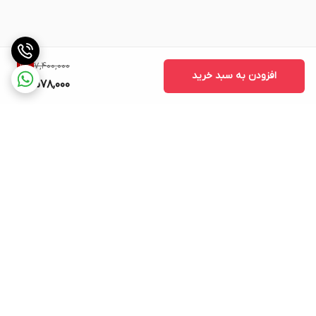
7,400,000
11
%
افزودن به سبد خرید
6,578,000
برگشت به بالا