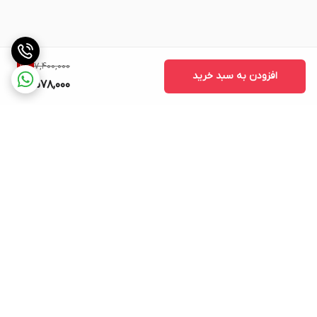
7,400,000
11
%
افزودن به سبد خرید
6,578,000
برگشت به بالا