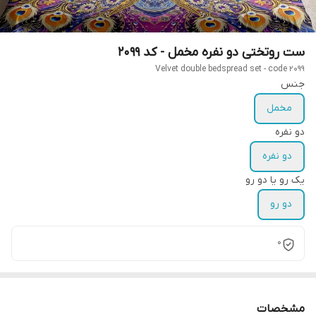
ست روتختی دو نفره مخمل - کد 2099
Velvet double bedspread set - code 2099
جنس
مخمل
دو نفره
دو نفره
یک رو یا دو رو
دو رو
0
مشخصات