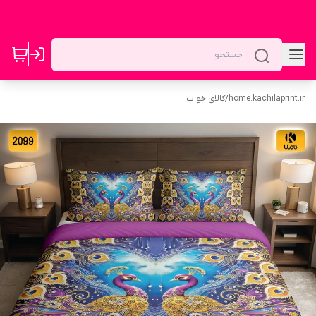
home.kachilaprint.ir
/
کالای خواب