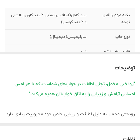
نکته مهم و قابل
ست کامل(لحاف، روتشکی، 2 عدد کاورروبالشتی
توجه
و 2 عدد کوسن)
نوع چاپ
سابلیمیشن(دیجیتال)
قابلیت شستشو
دارد
پشم شیشه
دارد
توضیحات
ضمانت
دارد
"روتختی مخمل، تجلی لطافت در خواب‌های شماست، که با هر لمس،
احساس آرامش و زیبایی را به اتاق خواب‌تان هدیه می‌کند."
ارسال از
اهواز
لبه دوزی
دارد
روتختی مخمل به دلیل لطافت و زیبایی خاص خود محبوبیت زیادی دارد.
این نوع روتختی‌ها معمولاً ویژگی‌های زیر را دارند:
امکان چاپ عکس
دارد
شخصی
1.
نرمی و لطافت:
مخمل بافت نرم و لطیفی دارد که خواب راحتی را فراهم
نظرات