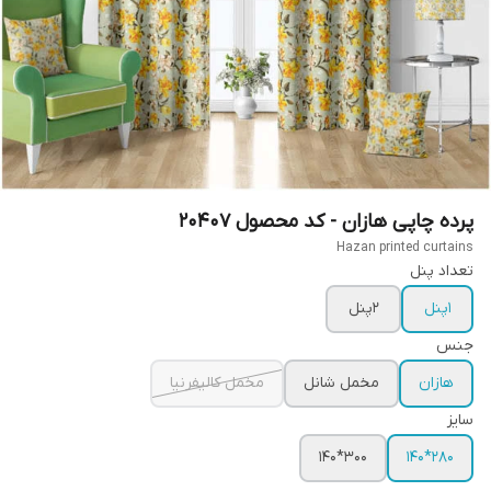
پرده چاپی هازان - کد محصول 20407
Hazan printed curtains
تعداد پنل
1پنل
2پنل
جنس
هازان
مخمل شانل
مخمل کالیفرنیا
سایز
300*140
280*140