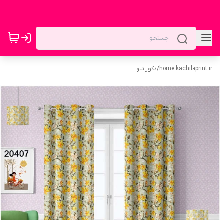
home.kachilaprint.ir
/
دکوراتیو