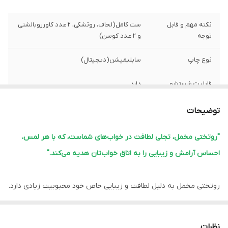
نکته مهم و قابل
ست کامل(لحاف، روتشکی، 2 عدد کاورروبالشتی
توجه
و 2 عدد کوسن)
نوع چاپ
سابلیمیشن(دیجیتال)
قابلیت شستشو
دارد
پشم شیشه
دارد
توضیحات
ضمانت
دارد
"روتختی مخمل، تجلی لطافت در خواب‌های شماست، که با هر لمس،
احساس آرامش و زیبایی را به اتاق خواب‌تان هدیه می‌کند."
ارسال از
اهواز
لبه دوزی
دارد
روتختی مخمل به دلیل لطافت و زیبایی خاص خود محبوبیت زیادی دارد.
این نوع روتختی‌ها معمولاً ویژگی‌های زیر را دارند:
امکان چاپ عکس
دارد
شخصی
1.
نرمی و لطافت:
مخمل بافت نرم و لطیفی دارد که خواب راحتی را فراهم
نظرات