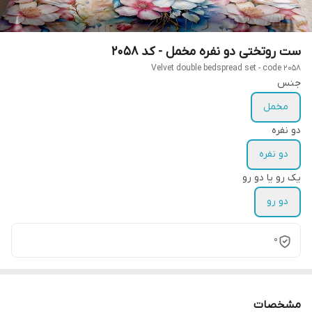
ست روتختی دو نفره مخمل - کد 2058
Velvet double bedspread set - code 2058
جنس
مخمل
دو نفره
دو نفره
یک رو یا دو رو
دو رو
0
مشخصات