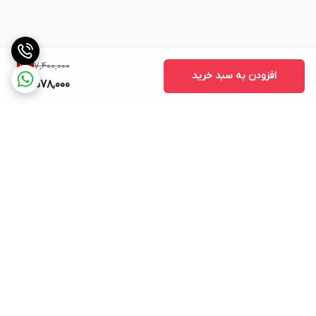
7,400,000
11
%
افزودن به سبد خرید
6,578,000
برگشت به بالا