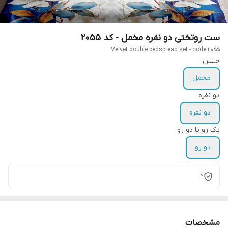
ست روتختی دو نفره مخمل - کد 2055
Velvet double bedspread set - code 2055
جنس
مخمل
دو نفره
دو نفره
یک رو یا دو رو
دو رو
0
مشخصات