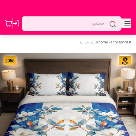
home.kachilaprint.ir
/
کالای خواب