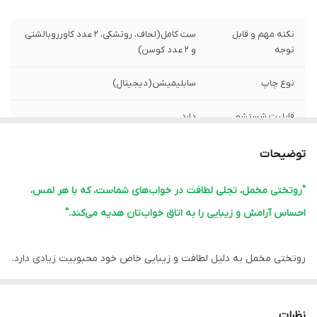
نکته مهم و قابل
ست کامل(لحاف، روتشکی، 2 عدد کاورروبالشتی
توجه
و 2 عدد کوسن)
نوع چاپ
سابلیمیشن(دیجیتال)
قابلیت شستشو
دارد
پشم شیشه
دارد
توضیحات
ضمانت
دارد
"روتختی مخمل، تجلی لطافت در خواب‌های شماست، که با هر لمس،
احساس آرامش و زیبایی را به اتاق خواب‌تان هدیه می‌کند."
ارسال از
اهواز
لبه دوزی
دارد
روتختی مخمل به دلیل لطافت و زیبایی خاص خود محبوبیت زیادی دارد.
این نوع روتختی‌ها معمولاً ویژگی‌های زیر را دارند:
امکان چاپ عکس
دارد
شخصی
1.
نرمی و لطافت:
مخمل بافت نرم و لطیفی دارد که خواب راحتی را فراهم
نظرات