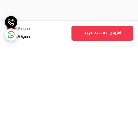
7,400,000
11
%
افزودن به سبد خرید
6,578,000
برگشت به بالا