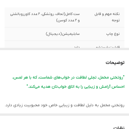
نکته مهم و قابل
ست کامل(لحاف، روتشکی، 2 عدد کاورروبالشتی
توجه
و 2 عدد کوسن)
نوع چاپ
سابلیمیشن(دیجیتال)
قابلیت شستشو
دارد
پشم شیشه
دارد
توضیحات
ضمانت
دارد
"روتختی مخمل، تجلی لطافت در خواب‌های شماست، که با هر لمس،
احساس آرامش و زیبایی را به اتاق خواب‌تان هدیه می‌کند."
ارسال از
اهواز
لبه دوزی
دارد
روتختی مخمل به دلیل لطافت و زیبایی خاص خود محبوبیت زیادی دارد.
این نوع روتختی‌ها معمولاً ویژگی‌های زیر را دارند:
امکان چاپ عکس
دارد
شخصی
1.
نرمی و لطافت:
مخمل بافت نرم و لطیفی دارد که خواب راحتی را فراهم
نظرات