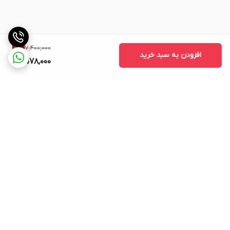
7,400,000
11
%
افزودن به سبد خرید
6,578,000
برگشت به بالا