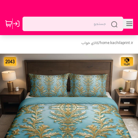
home.kachilaprint.ir
/
کالای خواب