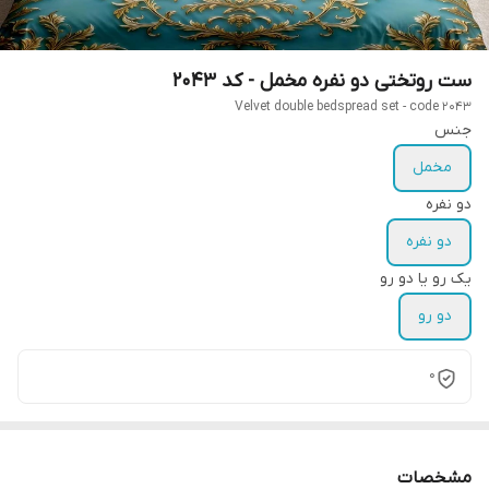
ست روتختی دو نفره مخمل - کد 2043
Velvet double bedspread set - code 2043
جنس
مخمل
دو نفره
دو نفره
یک رو یا دو رو
دو رو
0
مشخصات