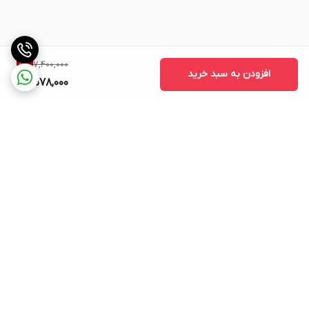
7,400,000
11
%
افزودن به سبد خرید
6,578,000
برگشت به بالا