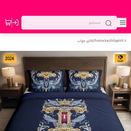
home.kachilaprint.ir
/
کالای خواب