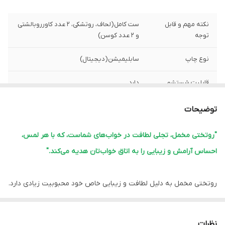
نکته مهم و قابل
ست کامل(لحاف، روتشکی، 2 عدد کاورروبالشتی
توجه
و 2 عدد کوسن)
نوع چاپ
سابلیمیشن(دیجیتال)
قابلیت شستشو
دارد
پشم شیشه
دارد
توضیحات
ضمانت
دارد
"روتختی مخمل، تجلی لطافت در خواب‌های شماست، که با هر لمس،
احساس آرامش و زیبایی را به اتاق خواب‌تان هدیه می‌کند."
ارسال از
اهواز
لبه دوزی
دارد
روتختی مخمل به دلیل لطافت و زیبایی خاص خود محبوبیت زیادی دارد.
این نوع روتختی‌ها معمولاً ویژگی‌های زیر را دارند:
امکان چاپ عکس
دارد
شخصی
1.
نرمی و لطافت:
مخمل بافت نرم و لطیفی دارد که خواب راحتی را فراهم
نظرات