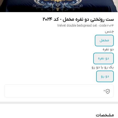
ست روتختی دو نفره مخمل - کد 2024
Velvet double bedspread set - code 2024
جنس
مخمل
دو نفره
دو نفره
یک رو یا دو رو
دو رو
0
مشخصات