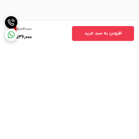
5,103,000
11
%
افزودن به سبد خرید
4,536,000
برگشت به بالا