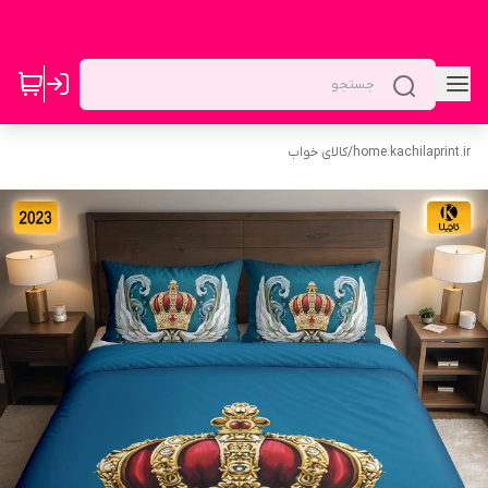
home.kachilaprint.ir
/
کالای خواب