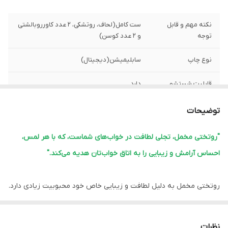
نکته مهم و قابل
ست کامل(لحاف، روتشکی، 2 عدد کاورروبالشتی
توجه
و 2 عدد کوسن)
نوع چاپ
سابلیمیشن(دیجیتال)
قابلیت شستشو
دارد
پشم شیشه
دارد
توضیحات
ضمانت
دارد
"روتختی مخمل، تجلی لطافت در خواب‌های شماست، که با هر لمس،
احساس آرامش و زیبایی را به اتاق خواب‌تان هدیه می‌کند."
ارسال از
اهواز
لبه دوزی
دارد
روتختی مخمل به دلیل لطافت و زیبایی خاص خود محبوبیت زیادی دارد.
این نوع روتختی‌ها معمولاً ویژگی‌های زیر را دارند:
امکان چاپ عکس
دارد
شخصی
1.
نرمی و لطافت:
مخمل بافت نرم و لطیفی دارد که خواب راحتی را فراهم
نظرات