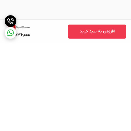
5,103,000
11
%
افزودن به سبد خرید
4,536,000
برگشت به بالا