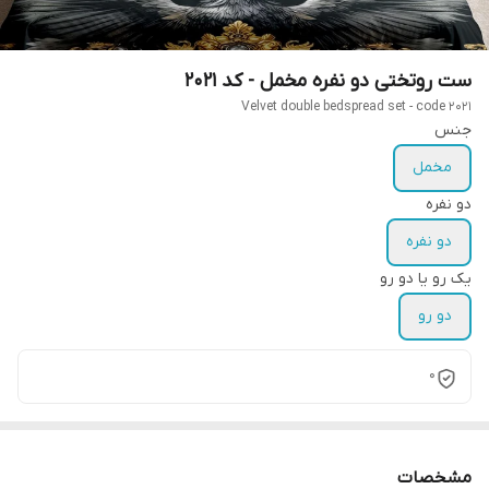
ست روتختی دو نفره مخمل - کد 2021
Velvet double bedspread set - code 2021
جنس
مخمل
دو نفره
دو نفره
یک رو یا دو رو
دو رو
0
مشخصات