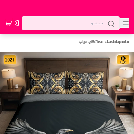
home.kachilaprint.ir
/
کالای خواب