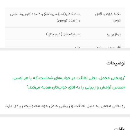
نکته مهم و قابل
ست کامل(لحاف، روتشکی، 2 عدد کاورروبالشتی
توجه
و 2 عدد کوسن)
نوع چاپ
سابلیمیشن(دیجیتال)
قابلیت شستشو
دارد
پشم شیشه
دارد
توضیحات
ضمانت
دارد
"روتختی مخمل، تجلی لطافت در خواب‌های شماست، که با هر لمس،
احساس آرامش و زیبایی را به اتاق خواب‌تان هدیه می‌کند."
ارسال از
اهواز
لبه دوزی
دارد
روتختی مخمل به دلیل لطافت و زیبایی خاص خود محبوبیت زیادی دارد.
این نوع روتختی‌ها معمولاً ویژگی‌های زیر را دارند:
امکان چاپ عکس
دارد
شخصی
1.
نرمی و لطافت:
مخمل بافت نرم و لطیفی دارد که خواب راحتی را فراهم
نظرات