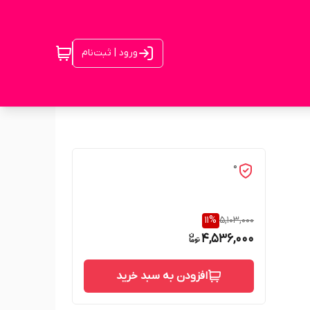
ورود | ثبت‌نام
0
11
%
5,103,000
4,536,000
افزودن به سبد خرید