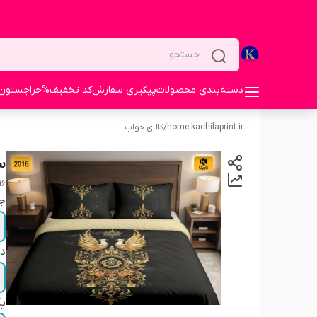
دسته‌بندی محصولات
پیگیری سفارش
کد تخفیف%
حراجستون
home.kachilaprint.ir
/
کالای خواب
س
16
ج
دو
یک