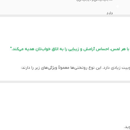
دارد
دارد
دارد
 هر لمس، احساس آرامش و زیبایی را به اتاق خواب‌تان هدیه می‌کند."
اهواز
یادی دارد. این نوع روتختی‌ها معمولاً ویژگی‌های زیر را دارند:
دارد
احتی را فراهم می‌کند.
دارد
خاص خود، جلوه‌ای لوکس و شیک به اتاق خواب می‌بخشند.
طرح‌های متنوعی موجود هستند که امکان انتخاب متناسب با دکوراسیون اتاق خو
دارد
 فصول سرد سال گرما و راحتی را تامین می‌کند.
، اما باید به دستورالعمل‌های شستشو دقت شود تا کیفیت و بافت آن حفظ گ
ید.