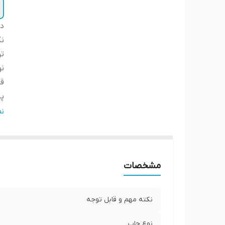
دس
نک
ت
ن
ق
پ
ض
ن
ار
لب
ا
مشخصات
ار
نکته مهم و قابل توجه
نوع چاپ