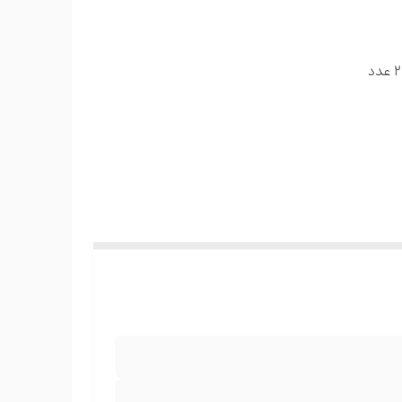
ست کامل(لحاف، روتشکی، 2 عدد کاورروبالشتی و 2 عدد