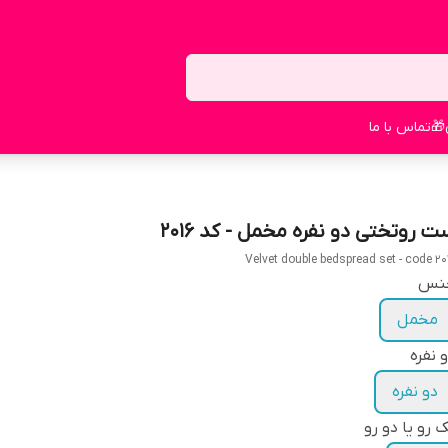
🎁
تماس با ما
ت روتختی دو نفره مخمل - کد 2016
Velvet double bedspread set - code 20
نس
مخمل
 نفره
دو نفره
 رو یا دو رو