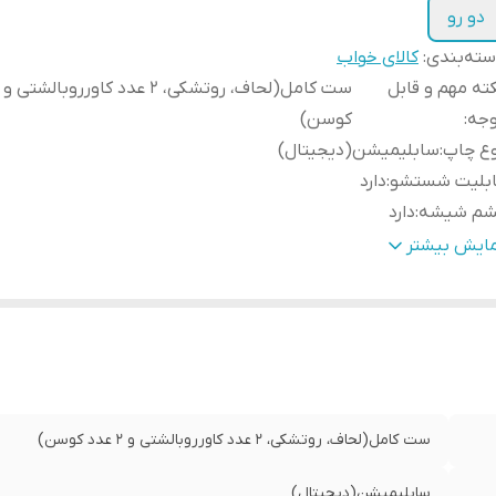
دو رو
ته‌بندی
:
کالای خواب
ته مهم و قابل
وجه
:
کوسن)
وع چاپ
:
سابلیمیشن(دیجیتال)
ابلیت شستشو
:
دارد
شم شیشه
:
دارد
مانت
:
دارد
مایش بیشتر
سال از
:
اهواز
ه دوزی
:
دارد
مکان چاپ عکس شخصی
:
دارد
سال به سراسر کشور
:
دارد
ست کامل(لحاف، روتشکی، 2 عدد کاورروبالشتی و 2 عدد کوسن)
سابلیمیشن(دیجیتال)