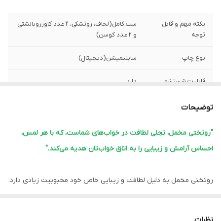
نکته مهم و قابل
ست کامل(لحاف، روتشکی، 2 عدد کاورروبالشتی
توجه
و 2 عدد کوسن)
نوع چاپ
سابلیمیشن(دیجیتال)
قابلیت شستشو
دارد
پشم شیشه
دارد
توضیحات
ضمانت
دارد
"روتختی مخمل، تجلی لطافت در خواب‌های شماست، که با هر لمس،
احساس آرامش و زیبایی را به اتاق خواب‌تان هدیه می‌کند."
ارسال از
اهواز
لبه دوزی
دارد
روتختی مخمل به دلیل لطافت و زیبایی خاص خود محبوبیت زیادی دارد.
این نوع روتختی‌ها معمولاً ویژگی‌های زیر را دارند:
امکان چاپ عکس
دارد
شخصی
1.
نرمی و لطافت:
مخمل بافت نرم و لطیفی دارد که خواب راحتی را فراهم
نظرات