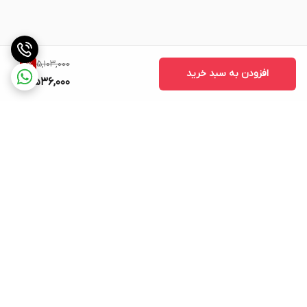
5,103,000
11
%
افزودن به سبد خرید
4,536,000
برگشت به بالا