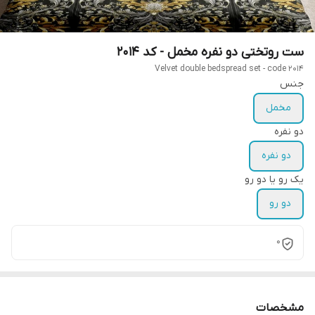
ست روتختی دو نفره مخمل - کد 2014
Velvet double bedspread set - code 2014
جنس
مخمل
دو نفره
دو نفره
یک رو یا دو رو
دو رو
0
مشخصات