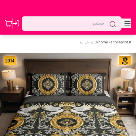
home.kachilaprint.ir
/
کالای خواب