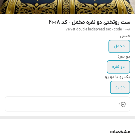
ست روتختی دو نفره مخمل - کد 2008
Velvet double bedspread set - code 2008
جنس
مخمل
دو نفره
دو نفره
یک رو یا دو رو
دو رو
0
مشخصات