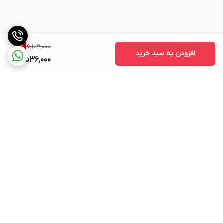
5,103,000
11
%
افزودن به سبد خرید
4,536,000
برگشت به بالا