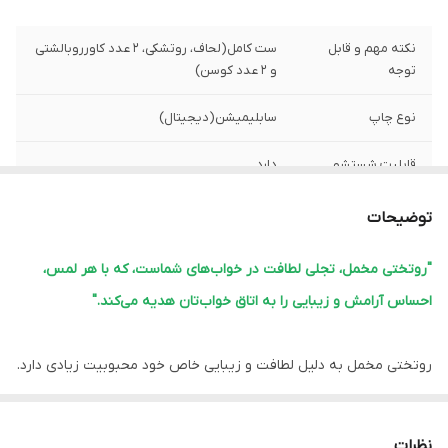
نکته مهم و قابل
ست کامل(لحاف، روتشکی، 2 عدد کاورروبالشتی
توجه
و 2 عدد کوسن)
نوع چاپ
سابلیمیشن(دیجیتال)
قابلیت شستشو
دارد
پشم شیشه
دارد
توضیحات
ضمانت
دارد
"روتختی مخمل، تجلی لطافت در خواب‌های شماست، که با هر لمس،
احساس آرامش و زیبایی را به اتاق خواب‌تان هدیه می‌کند."
ارسال از
اهواز
لبه دوزی
دارد
روتختی مخمل به دلیل لطافت و زیبایی خاص خود محبوبیت زیادی دارد.
این نوع روتختی‌ها معمولاً ویژگی‌های زیر را دارند:
امکان چاپ عکس
دارد
شخصی
1.
نرمی و لطافت:
مخمل بافت نرم و لطیفی دارد که خواب راحتی را فراهم
نظرات