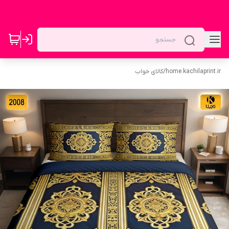
home.kachilaprint.ir
/
کالای خواب