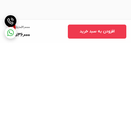
5,103,000
11
%
افزودن به سبد خرید
4,536,000
برگشت به بالا