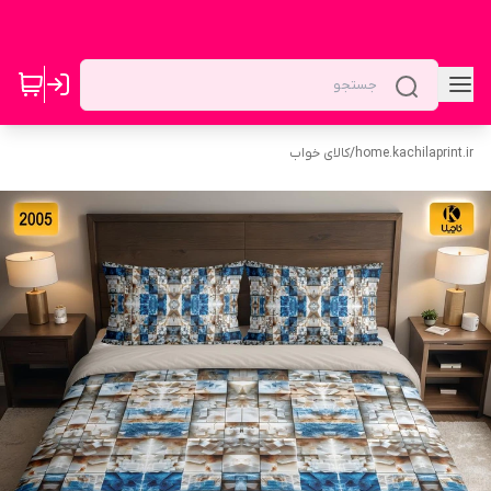
home.kachilaprint.ir
/
کالای خواب