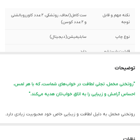
نکته مهم و قابل
ست کامل(لحاف، روتشکی، 2 عدد کاورروبالشتی
توجه
و 2 عدد کوسن)
نوع چاپ
سابلیمیشن(دیجیتال)
قابلیت شستشو
دارد
پشم شیشه
دارد
توضیحات
ضمانت
دارد
"روتختی مخمل، تجلی لطافت در خواب‌های شماست، که با هر لمس،
احساس آرامش و زیبایی را به اتاق خواب‌تان هدیه می‌کند."
ارسال از
اهواز
لبه دوزی
دارد
روتختی مخمل به دلیل لطافت و زیبایی خاص خود محبوبیت زیادی دارد.
این نوع روتختی‌ها معمولاً ویژگی‌های زیر را دارند:
امکان چاپ عکس
دارد
شخصی
1.
نرمی و لطافت:
مخمل بافت نرم و لطیفی دارد که خواب راحتی را فراهم
نظرات