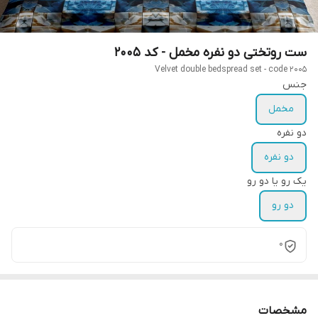
ست روتختی دو نفره مخمل - کد 2005
Velvet double bedspread set - code 2005
جنس
مخمل
دو نفره
دو نفره
یک رو یا دو رو
دو رو
0
مشخصات