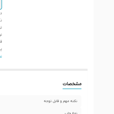
دس
نک
ت
ن
ق
پ
ض
ن
ار
لب
ا
مشخصات
ار
نکته مهم و قابل توجه
نوع چاپ