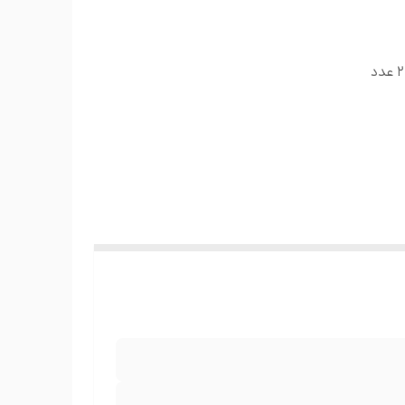
ست کامل(لحاف، روتشکی، 2 عدد کاورروبالشتی و 2 عدد