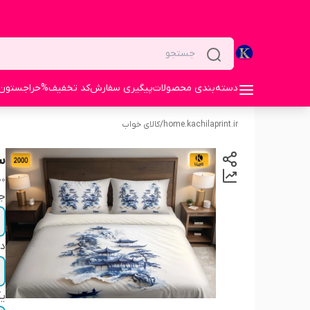
دسته‌بندی محصولات
پیگیری سفارش
کد تخفیف%
حراجستون
home.kachilaprint.ir
/
کالای خواب
س
00
ج
دو
یک