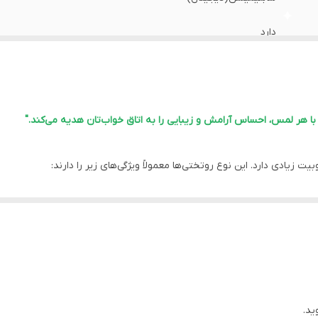
دارد
دارد
دارد
 هر لمس، احساس آرامش و زیبایی را به اتاق خواب‌تان هدیه می‌کند."
اهواز
یادی دارد. این نوع روتختی‌ها معمولاً ویژگی‌های زیر را دارند:
دارد
احتی را فراهم می‌کند.
دارد
خاص خود، جلوه‌ای لوکس و شیک به اتاق خواب می‌بخشند.
طرح‌های متنوعی موجود هستند که امکان انتخاب متناسب با دکوراسیون اتاق خو
دارد
 فصول سرد سال گرما و راحتی را تامین می‌کند.
، اما باید به دستورالعمل‌های شستشو دقت شود تا کیفیت و بافت آن حفظ گ
ید.