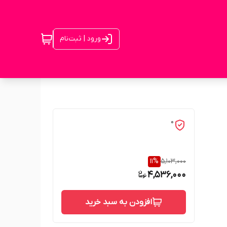
ورود | ثبت‌نام
0
11
%
5,103,000
4,536,000
افزودن به سبد خرید