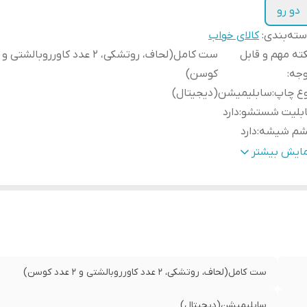
دو رو
ته‌بندی
:
کالای خواب
ته مهم و قابل
وجه
:
کوسن)
وع چاپ
:
سابلیمیشن(دیجیتال)
ابلیت شستشو
:
دارد
شم شیشه
:
دارد
مانت
:
دارد
مایش بیشتر
سال از
:
اهواز
ه دوزی
:
دارد
مکان چاپ عکس شخصی
:
دارد
سال به سراسر کشور
:
دارد
ست کامل(لحاف، روتشکی، 2 عدد کاورروبالشتی و 2 عدد کوسن)
سابلیمیشن(دیجیتال)