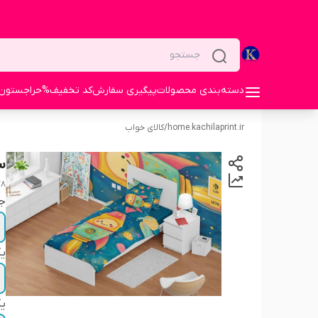
دسته‌بندی محصولات
پیگیری سفارش
کد تخفیف%
حراجستون
home.kachilaprint.ir
/
کالای خواب
س
78
ج
یک
یک