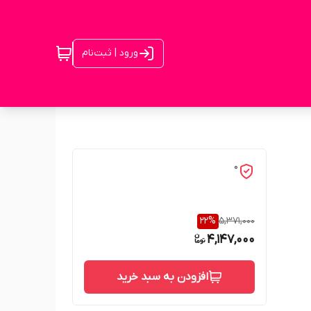
ورود | ثبت‌نام
0
22
%
5,371,000
4,147,000
افزودن به سبد خرید