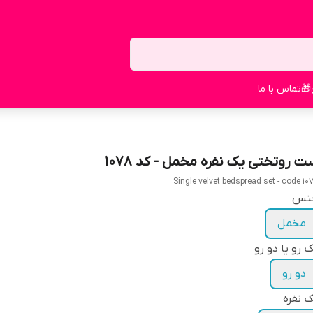
🎁
تماس با ما
ت روتختی یک نفره مخمل - کد 1078
Single velvet bedspread set - code 10
نس
مخمل
 رو یا دو رو
دو رو
 نفره