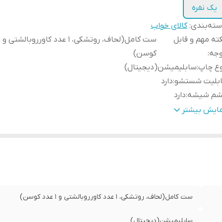
یک نفره
ته‌بندی
:
کالای خواب
ته مهم و قابل
وجه
:
کوسن)
وع چاپ
:
سابلیمیشن(دیجیتال)
ابلیت شستشو
:
دارد
شم شیشه
:
دارد
مانت
:
دارد
مایش بیشتر
سال از
:
اهواز
ه دوزی
:
دارد
مکان چاپ عکس شخصی
:
دارد
سال به سراسر کشور
:
دارد
ست کامل(لحاف، روتشکی، 1 عدد کاورروبالشتی و 1 عدد کوسن)
سابلیمیشن(دیجیتال)