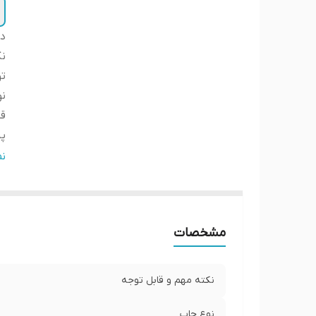
دس
نک
ت
ن
ق
پ
ض
ن
ار
لب
ا
مشخصات
ار
نکته مهم و قابل توجه
نوع چاپ