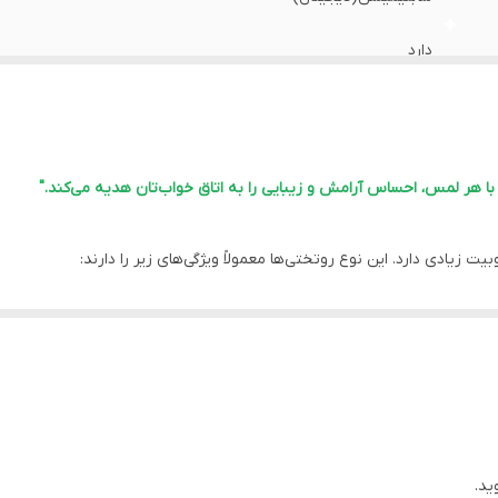
دارد
دارد
دارد
 هر لمس، احساس آرامش و زیبایی را به اتاق خواب‌تان هدیه می‌کند."
اهواز
یادی دارد. این نوع روتختی‌ها معمولاً ویژگی‌های زیر را دارند:
دارد
احتی را فراهم می‌کند.
دارد
خاص خود، جلوه‌ای لوکس و شیک به اتاق خواب می‌بخشند.
طرح‌های متنوعی موجود هستند که امکان انتخاب متناسب با دکوراسیون اتاق خو
دارد
 فصول سرد سال گرما و راحتی را تامین می‌کند.
، اما باید به دستورالعمل‌های شستشو دقت شود تا کیفیت و بافت آن حفظ گ
ید.