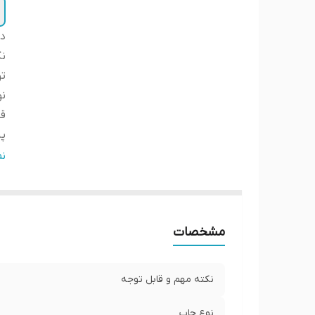
دس
نک
ت
ن
ق
پ
ض
ن
ار
لب
ا
مشخصات
ار
نکته مهم و قابل توجه
نوع چاپ