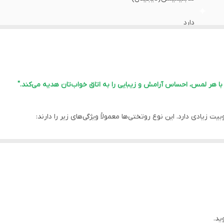
دارد
دارد
دارد
 هر لمس، احساس آرامش و زیبایی را به اتاق خواب‌تان هدیه می‌کند."
اهواز
یادی دارد. این نوع روتختی‌ها معمولاً ویژگی‌های زیر را دارند:
دارد
احتی را فراهم می‌کند.
دارد
خاص خود، جلوه‌ای لوکس و شیک به اتاق خواب می‌بخشند.
طرح‌های متنوعی موجود هستند که امکان انتخاب متناسب با دکوراسیون اتاق خو
دارد
 فصول سرد سال گرما و راحتی را تامین می‌کند.
، اما باید به دستورالعمل‌های شستشو دقت شود تا کیفیت و بافت آن حفظ گ
ید.