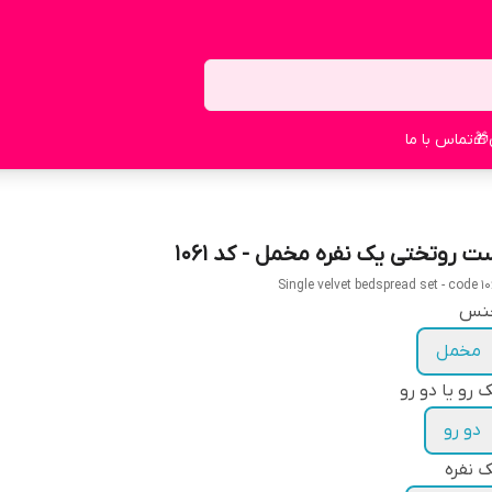
🎁
تماس با ما
ت روتختی یک نفره مخمل - کد 1061
Single velvet bedspread set - code 10
نس
مخمل
 رو یا دو رو
دو رو
 نفره