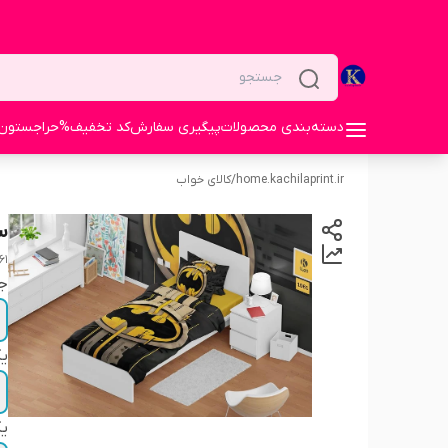
دسته‌بندی محصولات
پیگیری سفارش
کد تخفیف%
حراجستون
home.kachilaprint.ir
/
کالای خواب
س
61
ج
یک
یک