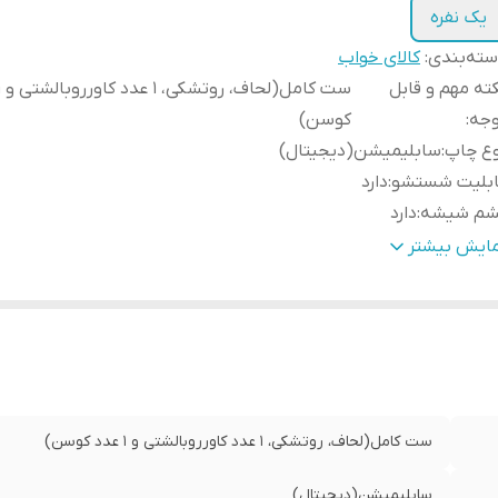
یک نفره
ته‌بندی
:
کالای خواب
ته مهم و قابل
وجه
:
کوسن)
وع چاپ
:
سابلیمیشن(دیجیتال)
ابلیت شستشو
:
دارد
شم شیشه
:
دارد
مانت
:
دارد
مایش بیشتر
سال از
:
اهواز
ه دوزی
:
دارد
مکان چاپ عکس شخصی
:
دارد
سال به سراسر کشور
:
دارد
ست کامل(لحاف، روتشکی، 1 عدد کاورروبالشتی و 1 عدد کوسن)
سابلیمیشن(دیجیتال)