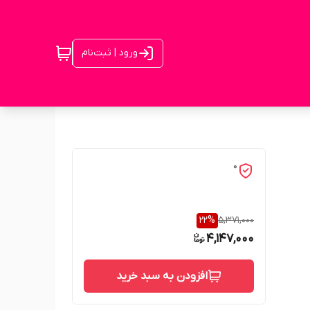
ورود | ثبت‌نام
0
22
%
5,371,000
4,147,000
افزودن به سبد خرید