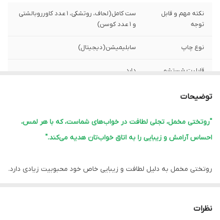
نکته مهم و قابل
ست کامل(لحاف، روتشکی، 1 عدد کاورروبالشتی
توجه
و 1 عدد کوسن)
نوع چاپ
سابلیمیشن(دیجیتال)
قابلیت شستشو
دارد
پشم شیشه
دارد
توضیحات
ضمانت
دارد
"روتختی مخمل، تجلی لطافت در خواب‌های شماست، که با هر لمس،
احساس آرامش و زیبایی را به اتاق خواب‌تان هدیه می‌کند."
ارسال از
اهواز
لبه دوزی
دارد
روتختی مخمل به دلیل لطافت و زیبایی خاص خود محبوبیت زیادی دارد.
این نوع روتختی‌ها معمولاً ویژگی‌های زیر را دارند:
امکان چاپ عکس
دارد
شخصی
1.
نرمی و لطافت:
مخمل بافت نرم و لطیفی دارد که خواب راحتی را فراهم
نظرات
می‌کند.
ارسال به سراسر
دارد