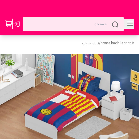
home.kachilaprint.ir
/
کالای خواب