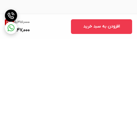
5,371,000
22
%
افزودن به سبد خرید
4,147,000
برگشت به بالا