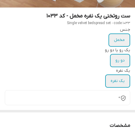
ست روتختی یک نفره مخمل - کد 1033
Single velvet bedspread set - code 1033
جنس
مخمل
یک رو یا دو رو
دو رو
یک نفره
یک نفره
0
مشخصات