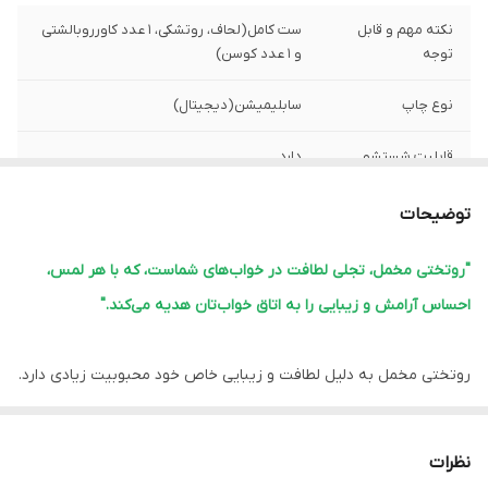
نکته مهم و قابل
ست کامل(لحاف، روتشکی، 1 عدد کاورروبالشتی
توجه
و 1 عدد کوسن)
نوع چاپ
سابلیمیشن(دیجیتال)
قابلیت شستشو
دارد
پشم شیشه
دارد
توضیحات
ضمانت
دارد
"روتختی مخمل، تجلی لطافت در خواب‌های شماست، که با هر لمس،
احساس آرامش و زیبایی را به اتاق خواب‌تان هدیه می‌کند."
ارسال از
اهواز
لبه دوزی
دارد
روتختی مخمل به دلیل لطافت و زیبایی خاص خود محبوبیت زیادی دارد.
این نوع روتختی‌ها معمولاً ویژگی‌های زیر را دارند:
امکان چاپ عکس
دارد
شخصی
1.
نرمی و لطافت:
مخمل بافت نرم و لطیفی دارد که خواب راحتی را فراهم
نظرات
می‌کند.
ارسال به سراسر
دارد