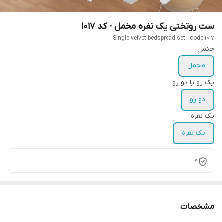
ست روتختی یک نفره مخمل - کد 1017
Single velvet bedspread set - code 1017
جنس
مخمل
یک رو یا دو رو
دو رو
یک نفره
یک نفره
0
مشخصات