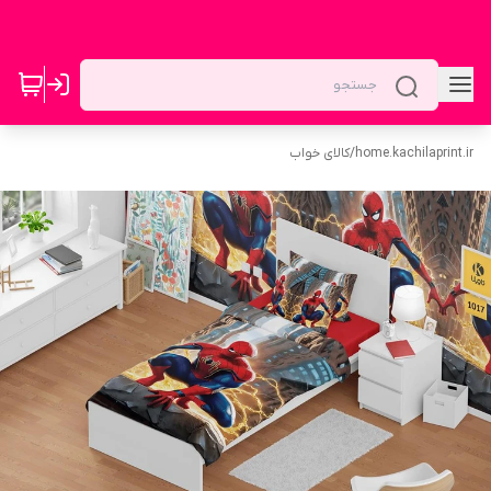
home.kachilaprint.ir
/
کالای خواب