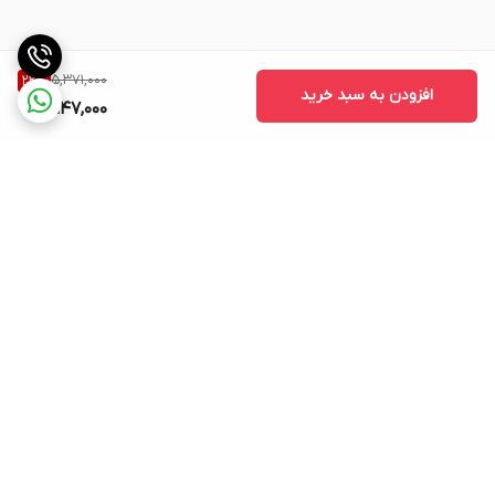
5,371,000
22
%
افزودن به سبد خرید
4,147,000
برگشت به بالا