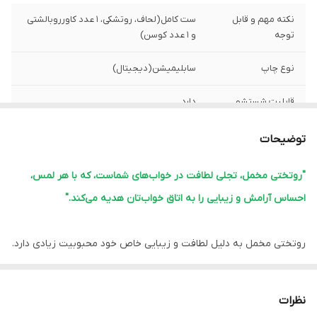
نکته مهم و قابل
ست کامل(لحاف، روتشکی، 1 عدد کاورروبالشتی
توجه
و 1 عدد کوسن)
نوع چاپ
سابلیمیشن(دیجیتال)
قابلیت شستشو
دارد
پشم شیشه
دارد
توضیحات
ضمانت
دارد
"روتختی مخمل، تجلی لطافت در خواب‌های شماست، که با هر لمس،
احساس آرامش و زیبایی را به اتاق خواب‌تان هدیه می‌کند."
ارسال از
اهواز
لبه دوزی
دارد
روتختی مخمل به دلیل لطافت و زیبایی خاص خود محبوبیت زیادی دارد.
این نوع روتختی‌ها معمولاً ویژگی‌های زیر را دارند:
امکان چاپ عکس
دارد
شخصی
1.
نرمی و لطافت:
مخمل بافت نرم و لطیفی دارد که خواب راحتی را فراهم
نظرات
می‌کند.
ارسال به سراسر
دارد