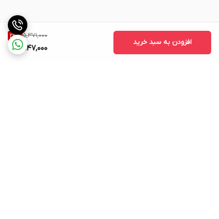
5,371,000
22
%
افزودن به سبد خرید
4,147,000
برگشت به بالا