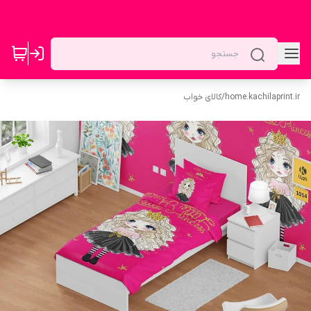
home.kachilaprint.ir
/
کالای خواب