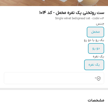
ست روتختی یک نفره مخمل - کد 1014
Single velvet bedspread set - code 1014
جنس
مخمل
یک رو یا دو رو
دو رو
یک نفره
یک نفره
0
مشخصات