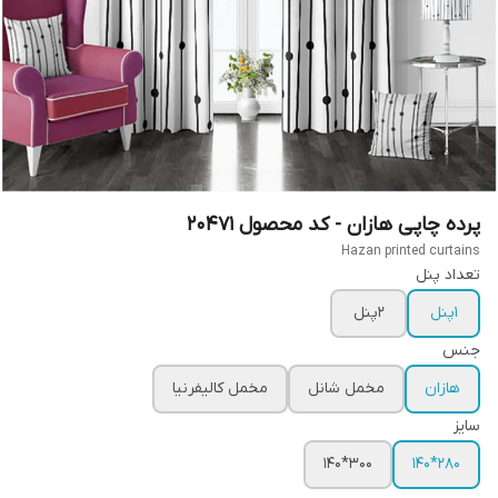
پرده چاپی هازان - کد محصول 20471
Hazan printed curtains
تعداد پنل
1پنل
2پنل
جنس
هازان
مخمل شانل
مخمل کالیفرنیا
سایز
300*140
280*140