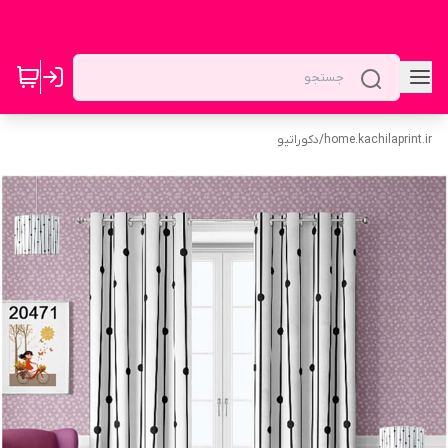
home.kachilaprint.ir
/
دکوراتیو