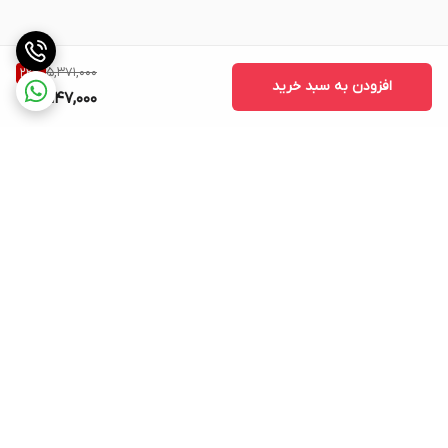
5,371,000
22
%
افزودن به سبد خرید
4,147,000
برگشت به بالا