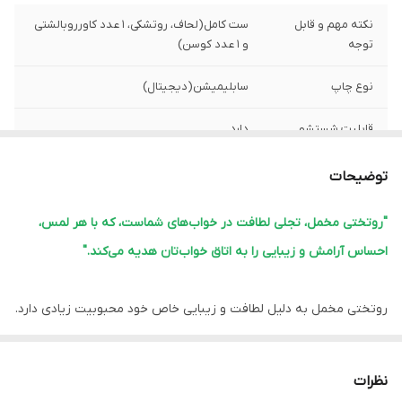
نکته مهم و قابل
ست کامل(لحاف، روتشکی، 1 عدد کاورروبالشتی
توجه
و 1 عدد کوسن)
نوع چاپ
سابلیمیشن(دیجیتال)
قابلیت شستشو
دارد
پشم شیشه
دارد
توضیحات
ضمانت
دارد
"روتختی مخمل، تجلی لطافت در خواب‌های شماست، که با هر لمس،
احساس آرامش و زیبایی را به اتاق خواب‌تان هدیه می‌کند."
ارسال از
اهواز
لبه دوزی
دارد
روتختی مخمل به دلیل لطافت و زیبایی خاص خود محبوبیت زیادی دارد.
این نوع روتختی‌ها معمولاً ویژگی‌های زیر را دارند:
امکان چاپ عکس
دارد
شخصی
1.
نرمی و لطافت:
مخمل بافت نرم و لطیفی دارد که خواب راحتی را فراهم
نظرات
می‌کند.
ارسال به سراسر
دارد