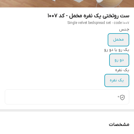
ست روتختی یک نفره مخمل - کد 1007
Single velvet bedspread set - code 1007
جنس
مخمل
یک رو یا دو رو
دو رو
یک نفره
یک نفره
0
مشخصات