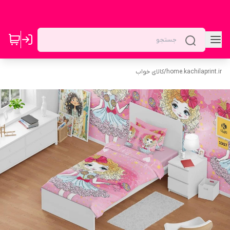
home.kachilaprint.ir
/
کالای خواب