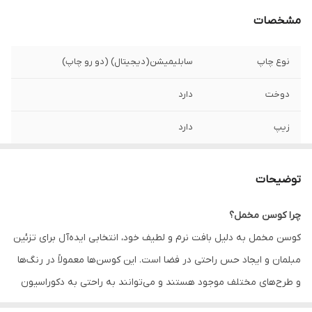
مشخصات
نوع چاپ
سابلیمیشن(دیجیتال) (دو رو چاپ)
دوخت
دارد
زیپ
دارد
امکان چاپ طرح
دارد
دلخواه
توضیحات
قابلیت شستشو
دارد
چرا کوسن مخمل؟
کوسن مخمل به دلیل بافت نرم و لطیف خود، انتخابی ایده‌آل برای تزئین
ارسال به سراسر
دارد
کشور
مبلمان و ایجاد حس راحتی در فضا است. این کوسن‌ها معمولاً در رنگ‌ها
و طرح‌های مختلف موجود هستند و می‌توانند به راحتی به دکوراسیون
ضمانت
دارد
داخلی زیبایی و جذابیت اضافه کنند. همچنین، کوسن‌های مخمل به