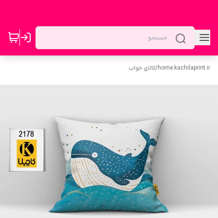
home.kachilaprint.ir
/
کالای خواب