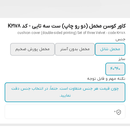
کاور کوسن مخمل (دو رو چاپ) ست سه تایی - کد K2178
cushion cover (double-sided printing) Set of three Velvet - code K2178
جنس
مخمل شانل
مخمل بدون آستر
مخمل پورش ضخیم
سایز
40*40
نکته مهم و قابل توجه
چون قیمت هر جنس متفاوت است. حتماً، در انتخاب جنس دقت
نمایید.
0