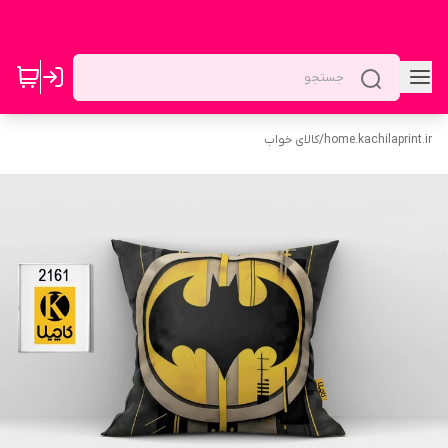
home.kachilaprint.ir
/
کالای خواب