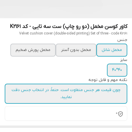
کاور کوسن مخمل (دو رو چاپ) ست سه تایی - کد K2161
Velvet cushion cover (double-sided printing) Set of three - code K2161
جنس
مخمل شانل
مخمل بدون آستر
مخمل پورش ضخیم
سایز
40*40
نکته مهم و قابل توجه
چون قیمت هر جنس متفاوت است. حتماً، در انتخاب جنس دقت
نمایید.
0