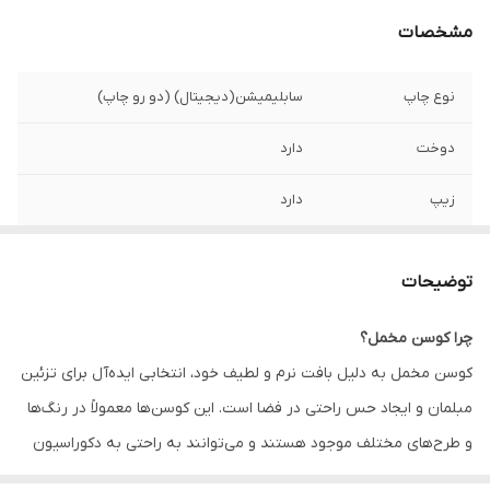
مشخصات
نوع چاپ
سابلیمیشن(دیجیتال) (دو رو چاپ)
دوخت
دارد
زیپ
دارد
امکان چاپ طرح
دارد
دلخواه
توضیحات
قابلیت شستشو
دارد
چرا کوسن مخمل؟
کوسن مخمل به دلیل بافت نرم و لطیف خود، انتخابی ایده‌آل برای تزئین
ارسال به سراسر
دارد
کشور
مبلمان و ایجاد حس راحتی در فضا است. این کوسن‌ها معمولاً در رنگ‌ها
و طرح‌های مختلف موجود هستند و می‌توانند به راحتی به دکوراسیون
ضمانت
دارد
داخلی زیبایی و جذابیت اضافه کنند. همچنین، کوسن‌های مخمل به