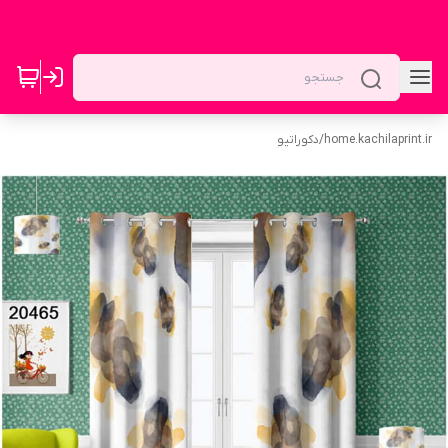
home.kachilaprint.ir
/
دکوراتیو