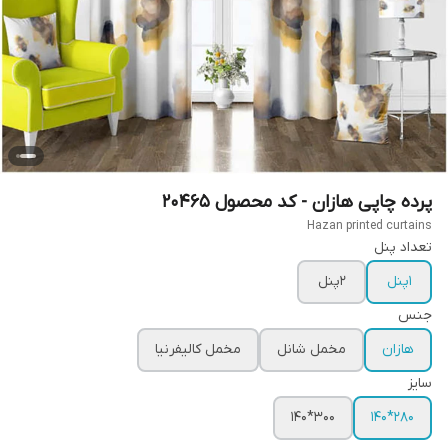
پرده چاپی هازان - کد محصول 20465
Hazan printed curtains
تعداد پنل
1پنل
2پنل
جنس
هازان
مخمل شانل
مخمل کالیفرنیا
سایز
300*140
280*140