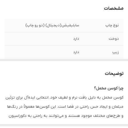
مشخصات
نوع چاپ
سابلیمیشن(دیجیتال) (دو رو چاپ)
دوخت
دارد
زیپ
دارد
امکان چاپ طرح
دارد
دلخواه
توضیحات
قابلیت شستشو
دارد
چرا کوسن مخمل؟
کوسن مخمل به دلیل بافت نرم و لطیف خود، انتخابی ایده‌آل برای تزئین
ارسال به سراسر
دارد
کشور
مبلمان و ایجاد حس راحتی در فضا است. این کوسن‌ها معمولاً در رنگ‌ها
و طرح‌های مختلف موجود هستند و می‌توانند به راحتی به دکوراسیون
ضمانت
دارد
داخلی زیبایی و جذابیت اضافه کنند. همچنین، کوسن‌های مخمل به