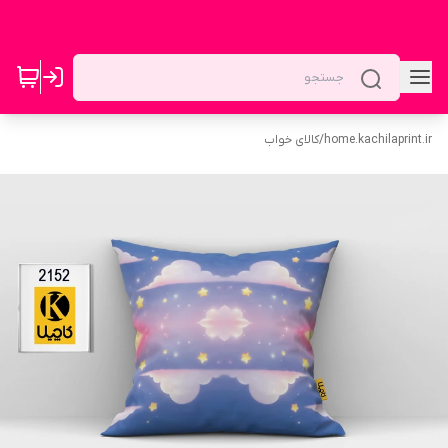
home.kachilaprint.ir
/
کالای خواب