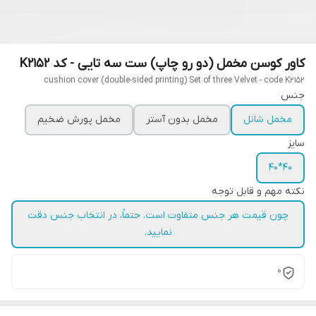
کاور کوسن مخمل (دو رو چاپ) ست سه تایی - کد K2152
cushion cover (double-sided printing) Set of three Velvet - code K2152
جنس
مخمل شانل
مخمل بدون آستر
مخمل پورش ضخیم
سایز
40*40
نکته مهم و قابل توجه
چون قیمت هر جنس متفاوت است. حتماً، در انتخاب جنس دقت
نمایید.
0