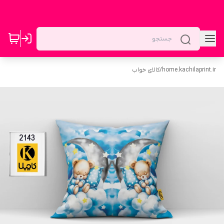
home.kachilaprint.ir
/
کالای خواب