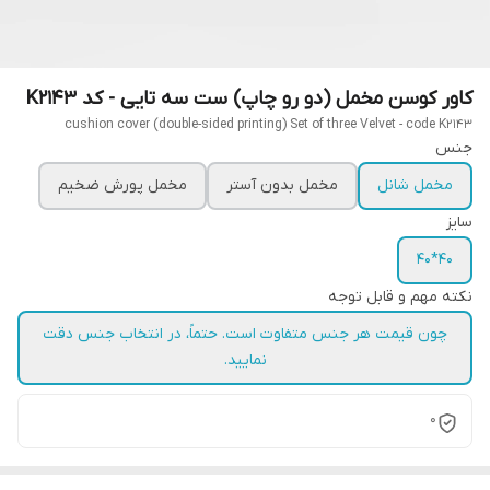
کاور کوسن مخمل (دو رو چاپ) ست سه تایی - کد K2143
cushion cover (double-sided printing) Set of three Velvet - code K2143
جنس
مخمل شانل
مخمل بدون آستر
مخمل پورش ضخیم
سایز
40*40
نکته مهم و قابل توجه
چون قیمت هر جنس متفاوت است. حتماً، در انتخاب جنس دقت
نمایید.
0