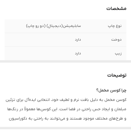
مشخصات
نوع چاپ
سابلیمیشن(دیجیتال) (دو رو چاپ)
دوخت
دارد
زیپ
دارد
امکان چاپ طرح
دارد
دلخواه
توضیحات
قابلیت شستشو
دارد
چرا کوسن مخمل؟
کوسن مخمل به دلیل بافت نرم و لطیف خود، انتخابی ایده‌آل برای تزئین
ارسال به سراسر
دارد
کشور
مبلمان و ایجاد حس راحتی در فضا است. این کوسن‌ها معمولاً در رنگ‌ها
و طرح‌های مختلف موجود هستند و می‌توانند به راحتی به دکوراسیون
ضمانت
دارد
داخلی زیبایی و جذابیت اضافه کنند. همچنین، کوسن‌های مخمل به