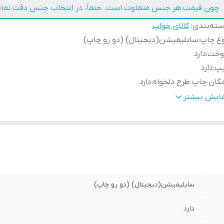
چون قیمت هر جنس متفاوت است. حتماً، در انتخاب جنس دقت نمای
ته‌بندی
:
کالای خواب
وع چاپ
:
سابلیمیشن(دیجیتال) (دو رو چاپ)
وخت
:
دارد
یپ
:
دارد
کان چاپ طرح دلخواه
:
دارد
ابلیت شستشو
:
دارد
مایش بیشتر
سال به سراسر کشور
:
دارد
مانت
:
دارد
سال از
:
اهواز
سابلیمیشن(دیجیتال) (دو رو چاپ)
دارد