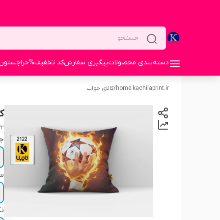
دسته‌بندی محصولات
پیگیری سفارش
کد تخفیف%
حراجستون
home.kachilaprint.ir
/
کالای خواب
ک
22
ج
سا
نک