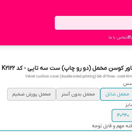
🎁
تماس با ما
اور کوسن مخمل (دو رو چاپ) ست سه تایی - کد K2122
Velvet cushion cover (double-sided printing) Set of three - code K21
نس
مخمل شانل
مخمل بدون آستر
مخمل پورش ضخیم
یز
40*40
ته مهم و قابل توجه