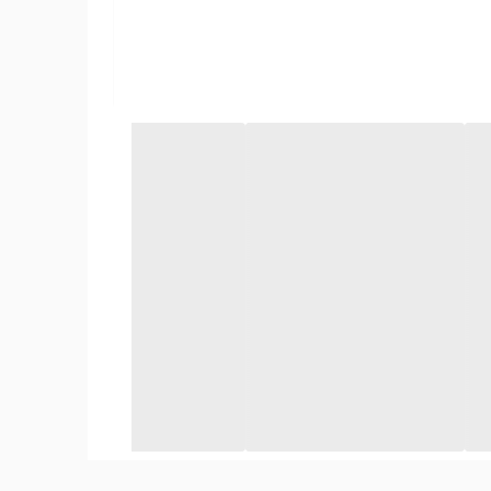
ی و طلایی به خوبی با مخمل هماهنگ می‌شوند و حس
 کوسن‌های مخملی با الگوهای هندسی، گلدار یا طرح‌های
کند.
ندسی، ساده یا حتی الگوهای هنری می‌توانند با
 و چشم‌نواز ایجاد کنید. همچنین، توجه به رنگ‌های