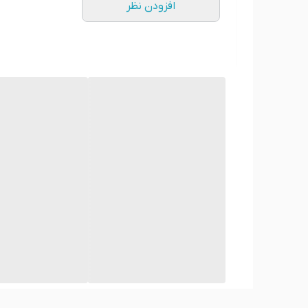
افزودن نظر
کوسن مخملی با رنگ‌ها و الگوهای متنوعی می‌تواند ترک
لوکسی به فضا می‌بخشند. برای ایجاد کنتراست، می‌توان ا
انتزاعی می‌توانند جذابیت بیشتری به دکوراسیون ببخشند. 
می تونم طرح دلخواه خودم رو چاپ کنم و ترکیبی از کوس
بله،
انتخاب کوسن با طرح دلخواه می‌تواند به دکوراسیو
سلیقه شما هماهنگ شوند. اگر به دنبال تنوع هستید، می‌ت
موجود در بقیه دکوراسیون می‌تواند به انتخاب بهتر کمک
آیا طرح کوسن، مناسب هر شغلی دارید؟
بله، شما شغلتان رو بفرمائید ما طرح رو خدمتتان ارسال 