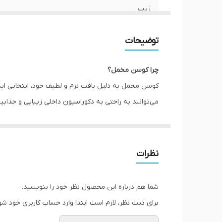
زیپ
امکان چاپ طرح دلخواه
توضیحات
قابلیت شستشو
چرا کوسن مخمل؟
ارسال به سراسر کشور
کوسن مخمل به دلیل بافت نرم و لطیف خود، انتخابی اید
می‌توانند به راحتی به دکوراسیون داخلی زیبایی و جذ
ضمانت
می‌توانند به عنوان یک عنصر تزئینی یا برای راحتی بیش
ارسال از
کوسن مخمل با چه دکوراسیونی سازگاری دارد؟
کوسن مخملی به خوبی با دکوراسیون‌های کلاسیک و مدرن
نظرات
دوستانه‌ای ایجاد کند. در دکوراسیون مدرن نیز، کوسن‌
صنعتی و حتی اسکاندیناوی نیز می‌توانند به عنوان نقط
شما هم درباره این محصول نظر خود را بنویسید.
برای ثبت نظر، لازم است ابتدا وارد حساب کاربری خود شو
کوسن مخمل با چه رنگ ها و الگوهایی مناسب است؟