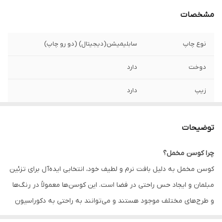
مشخصات
نوع چاپ
سابلیمیشن(دیجیتال) (دو رو چاپ)
دوخت
دارد
زیپ
دارد
امکان چاپ طرح
دارد
دلخواه
توضیحات
قابلیت شستشو
دارد
چرا کوسن مخمل؟
کوسن مخمل به دلیل بافت نرم و لطیف خود، انتخابی ایده‌آل برای تزئین
ارسال به سراسر
دارد
کشور
مبلمان و ایجاد حس راحتی در فضا است. این کوسن‌ها معمولاً در رنگ‌ها
و طرح‌های مختلف موجود هستند و می‌توانند به راحتی به دکوراسیون
ضمانت
دارد
داخلی زیبایی و جذابیت اضافه کنند. همچنین، کوسن‌های مخمل به