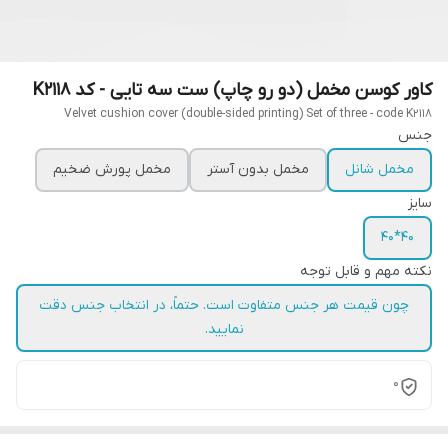
کاور کوسن مخمل (دو رو چاپ) ست سه تایی - کد K2118
Velvet cushion cover (double-sided printing) Set of three - code K2118
جنس
مخمل شانل
مخمل بدون آستر
مخمل پورش ضخیم
سایز
40*40
نکته مهم و قابل توجه
چون قیمت هر جنس متفاوت است. حتماً، در انتخاب جنس دقت
نمایید.
0