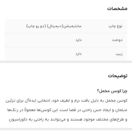
مشخصات
نوع چاپ
سابلیمیشن(دیجیتال) (دو رو چاپ)
دوخت
دارد
زیپ
دارد
امکان چاپ طرح
دارد
دلخواه
توضیحات
قابلیت شستشو
دارد
چرا کوسن مخمل؟
کوسن مخمل به دلیل بافت نرم و لطیف خود، انتخابی ایده‌آل برای تزئین
ارسال به سراسر
دارد
کشور
مبلمان و ایجاد حس راحتی در فضا است. این کوسن‌ها معمولاً در رنگ‌ها
و طرح‌های مختلف موجود هستند و می‌توانند به راحتی به دکوراسیون
ضمانت
دارد
داخلی زیبایی و جذابیت اضافه کنند. همچنین، کوسن‌های مخمل به