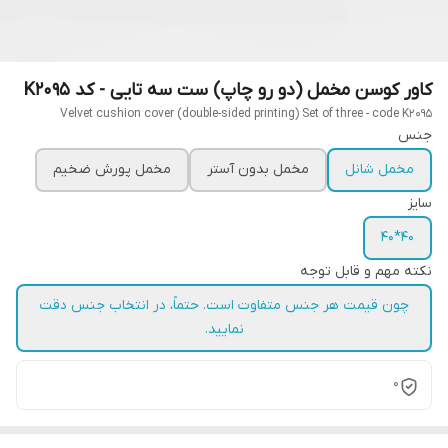
کاور کوسن مخمل (دو رو چاپ) ست سه تایی - کد K2095
Velvet cushion cover (double-sided printing) Set of three - code K2095
جنس
مخمل شانل
مخمل بدون آستر
مخمل پورش ضخیم
سایز
40*40
نکته مهم و قابل توجه
چون قیمت هر جنس متفاوت است. حتماً، در انتخاب جنس دقت
نمایید.
0