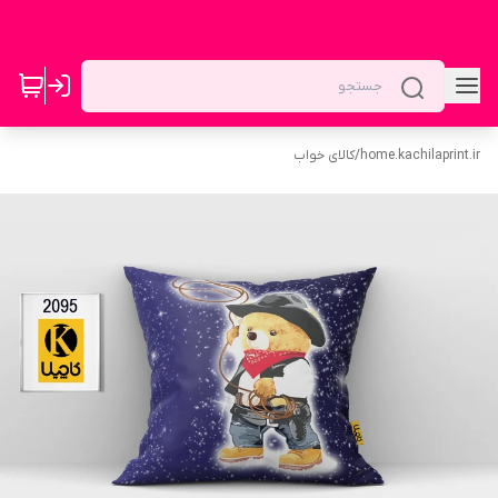
home.kachilaprint.ir
/
کالای خواب