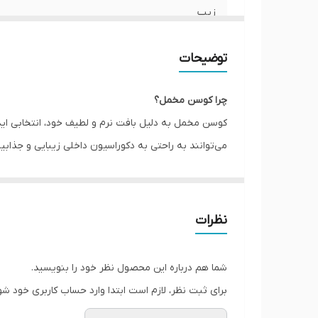
زیپ
امکان چاپ طرح دلخواه
توضیحات
قابلیت شستشو
چرا کوسن مخمل؟
ارسال به سراسر کشور
کوسن مخمل به دلیل بافت نرم و لطیف خود، انتخابی اید
می‌توانند به راحتی به دکوراسیون داخلی زیبایی و جذ
ضمانت
می‌توانند به عنوان یک عنصر تزئینی یا برای راحتی بیش
ارسال از
کوسن مخمل با چه دکوراسیونی سازگاری دارد؟
کوسن مخملی به خوبی با دکوراسیون‌های کلاسیک و مدرن
نظرات
دوستانه‌ای ایجاد کند. در دکوراسیون مدرن نیز، کوسن‌
صنعتی و حتی اسکاندیناوی نیز می‌توانند به عنوان نقط
شما هم درباره این محصول نظر خود را بنویسید.
برای ثبت نظر، لازم است ابتدا وارد حساب کاربری خود شو
کوسن مخمل با چه رنگ ها و الگوهایی مناسب است؟