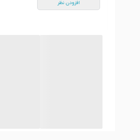
افزودن نظر
کوسن مخملی با رنگ‌ها و الگوهای متنوعی می‌تواند ترک
لوکسی به فضا می‌بخشند. برای ایجاد کنتراست، می‌توان ا
انتزاعی می‌توانند جذابیت بیشتری به دکوراسیون ببخشند. 
می تونم طرح دلخواه خودم رو چاپ کنم و ترکیبی از کوس
بله،
انتخاب کوسن با طرح دلخواه می‌تواند به دکوراسیو
سلیقه شما هماهنگ شوند. اگر به دنبال تنوع هستید، می‌ت
موجود در بقیه دکوراسیون می‌تواند به انتخاب بهتر کمک
آیا طرح کوسن، مناسب هر شغلی دارید؟
بله، شما شغلتان رو بفرمائید ما طرح رو خدمتتان ارسال 