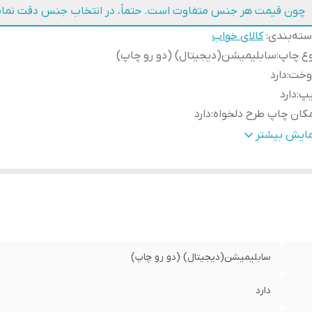
چون قیمت هر جنس متفاوت است. حتماً، در انتخاب جنس دقت نمای
ته‌بندی
:
کالای خواب
وع چاپ
:
سابلیمیشن(دیجیتال) (دو رو چاپ)
وخت
:
دارد
یپ
:
دارد
کان چاپ طرح دلخواه
:
دارد
ابلیت شستشو
:
دارد
مایش بیشتر
سال به سراسر کشور
:
دارد
مانت
:
دارد
سال از
:
اهواز
سابلیمیشن(دیجیتال) (دو رو چاپ)
دارد