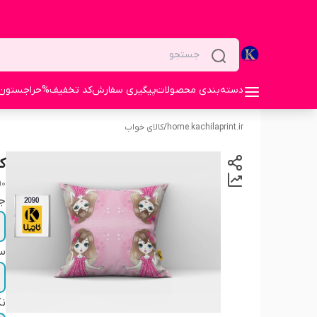
دسته‌بندی محصولات
پیگیری سفارش
کد تخفیف%
حراجستون
home.kachilaprint.ir
/
کالای خواب
ک
90
ج
سا
نک