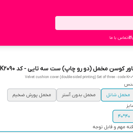
🎁
تماس با ما
اور کوسن مخمل (دو رو چاپ) ست سه تایی - کد K2090
Velvet cushion cover (double-sided printing) Set of three - code K20
نس
مخمل شانل
مخمل بدون آستر
مخمل پورش ضخیم
یز
40*40
ته مهم و قابل توجه