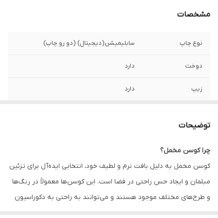
مشخصات
نوع چاپ
سابلیمیشن(دیجیتال) (دو رو چاپ)
دوخت
دارد
زیپ
دارد
امکان چاپ طرح
دارد
دلخواه
توضیحات
قابلیت شستشو
دارد
چرا کوسن مخمل؟
کوسن مخمل به دلیل بافت نرم و لطیف خود، انتخابی ایده‌آل برای تزئین
ارسال به سراسر
دارد
کشور
مبلمان و ایجاد حس راحتی در فضا است. این کوسن‌ها معمولاً در رنگ‌ها
و طرح‌های مختلف موجود هستند و می‌توانند به راحتی به دکوراسیون
ضمانت
دارد
داخلی زیبایی و جذابیت اضافه کنند. همچنین، کوسن‌های مخمل به