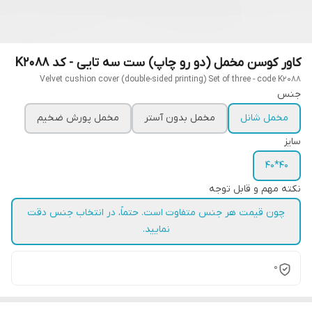
کاور کوسن مخمل (دو رو چاپ) ست سه تایی - کد K2088
Velvet cushion cover (double-sided printing) Set of three - code K2088
جنس
مخمل شانل
مخمل بدون آستر
مخمل پورش ضخیم
سایز
40*40
نکته مهم و قابل توجه
چون قیمت هر جنس متفاوت است. حتماً، در انتخاب جنس دقت
نمایید.
0