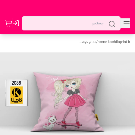
home.kachilaprint.ir
/
کالای خواب