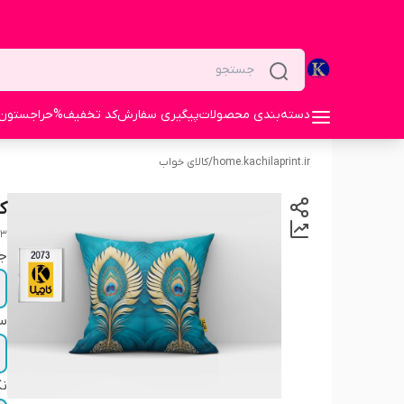
دسته‌بندی محصولات
پیگیری سفارش
کد تخفیف%
حراجستون
home.kachilaprint.ir
/
کالای خواب
ک
73
ج
سا
نک