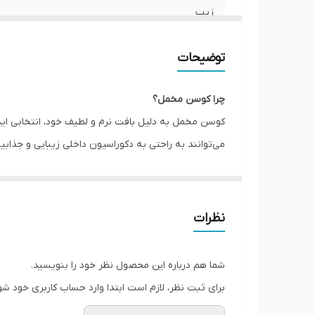
زیپ
امکان چاپ طرح دلخواه
توضیحات
قابلیت شستشو
چرا کوسن مخمل؟
ارسال به سراسر کشور
کوسن مخمل به دلیل بافت نرم و لطیف خود، انتخابی اید
می‌توانند به راحتی به دکوراسیون داخلی زیبایی و جذ
ضمانت
می‌توانند به عنوان یک عنصر تزئینی یا برای راحتی بیش
ارسال از
کوسن مخمل با چه دکوراسیونی سازگاری دارد؟
کوسن مخملی به خوبی با دکوراسیون‌های کلاسیک و مدرن
نظرات
دوستانه‌ای ایجاد کند. در دکوراسیون مدرن نیز، کوسن‌
صنعتی و حتی اسکاندیناوی نیز می‌توانند به عنوان نقط
شما هم درباره این محصول نظر خود را بنویسید.
برای ثبت نظر، لازم است ابتدا وارد حساب کاربری خود شو
کوسن مخمل با چه رنگ ها و الگوهایی مناسب است؟