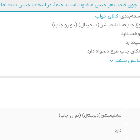
چون قیمت هر جنس متفاوت است. حتماً، در انتخاب جنس دقت نمای
ته‌بندی
:
کالای خواب
وع چاپ
:
سابلیمیشن(دیجیتال) (دو رو چاپ)
وخت
:
دارد
یپ
:
دارد
کان چاپ طرح دلخواه
:
دارد
ابلیت شستشو
:
دارد
مایش بیشتر
سال به سراسر کشور
:
دارد
مانت
:
دارد
سال از
:
اهواز
سابلیمیشن(دیجیتال) (دو رو چاپ)
دارد