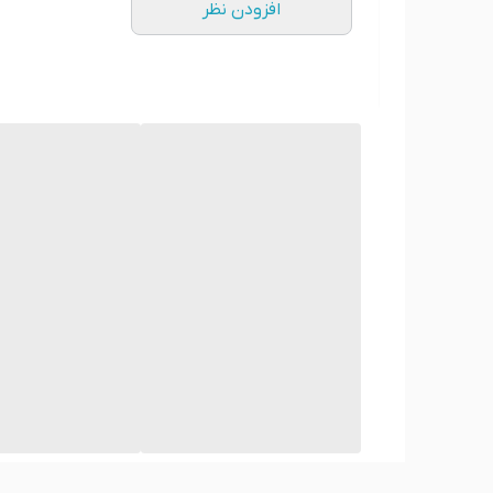
افزودن نظر
کوسن مخملی با رنگ‌ها و الگوهای متنوعی می‌تواند ترک
لوکسی به فضا می‌بخشند. برای ایجاد کنتراست، می‌توان ا
انتزاعی می‌توانند جذابیت بیشتری به دکوراسیون ببخشند. 
می تونم طرح دلخواه خودم رو چاپ کنم و ترکیبی از کوس
بله،
انتخاب کوسن با طرح دلخواه می‌تواند به دکوراسیو
سلیقه شما هماهنگ شوند. اگر به دنبال تنوع هستید، می‌ت
موجود در بقیه دکوراسیون می‌تواند به انتخاب بهتر کمک
آیا طرح کوسن، مناسب هر شغلی دارید؟
بله، شما شغلتان رو بفرمائید ما طرح رو خدمتتان ارسال 