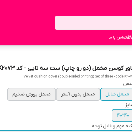
🎁
تماس با ما
اور کوسن مخمل (دو رو چاپ) ست سه تایی - کد K2073
Velvet cushion cover (double-sided printing) Set of three - code K20
نس
مخمل شانل
مخمل بدون آستر
مخمل پورش ضخیم
یز
40*40
ته مهم و قابل توجه