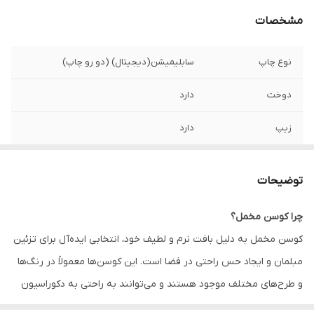
مشخصات
نوع چاپ
سابلیمیشن(دیجیتال) (دو رو چاپ)
دوخت
دارد
زیپ
دارد
امکان چاپ طرح
دارد
دلخواه
توضیحات
قابلیت شستشو
دارد
چرا کوسن مخمل؟
کوسن مخمل به دلیل بافت نرم و لطیف خود، انتخابی ایده‌آل برای تزئین
ارسال به سراسر
دارد
کشور
مبلمان و ایجاد حس راحتی در فضا است. این کوسن‌ها معمولاً در رنگ‌ها
و طرح‌های مختلف موجود هستند و می‌توانند به راحتی به دکوراسیون
ضمانت
دارد
داخلی زیبایی و جذابیت اضافه کنند. همچنین، کوسن‌های مخمل به