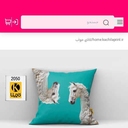
home.kachilaprint.ir
/
کالای خواب