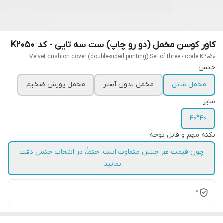
کاور کوسن مخمل (دو رو چاپ) ست سه تایی - کد K2050
Velvet cushion cover (double-sided printing) Set of three - code K2050
جنس
مخمل شانل
مخمل بدون آستر
مخمل پورش ضخیم
سایز
40*40
نکته مهم و قابل توجه
چون قیمت هر جنس متفاوت است. حتماً، در انتخاب جنس دقت
نمایید.
0