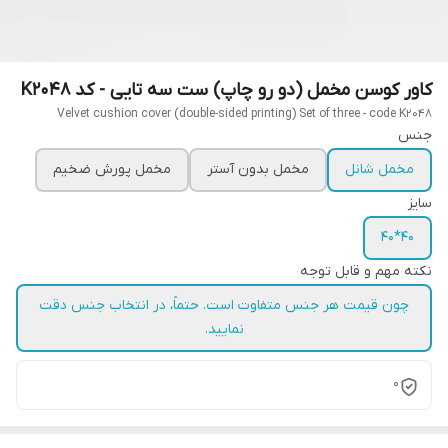
کاور کوسن مخمل (دو رو چاپ) ست سه تایی - کد K2048
Velvet cushion cover (double-sided printing) Set of three - code K2048
جنس
مخمل شانل
مخمل بدون آستر
مخمل پورش ضخیم
سایز
40*40
نکته مهم و قابل توجه
چون قیمت هر جنس متفاوت است. حتماً، در انتخاب جنس دقت
نمایید.
0