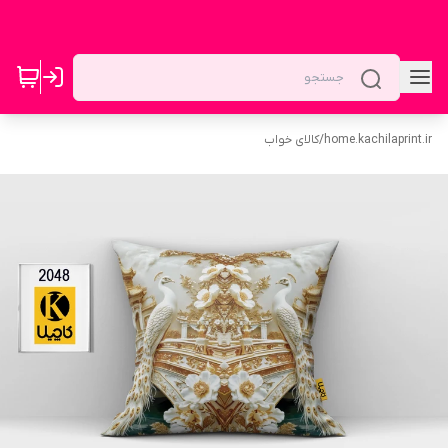
home.kachilaprint.ir
/
کالای خواب