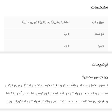
مشخصات
نوع چاپ
سابلیمیشن(دیجیتال) (دو رو چاپ)
دوخت
دارد
زیپ
دارد
امکان چاپ طرح
دارد
دلخواه
توضیحات
قابلیت شستشو
دارد
چرا کوسن مخمل؟
کوسن مخمل به دلیل بافت نرم و لطیف خود، انتخابی ایده‌آل برای تزئین
ارسال به سراسر
دارد
کشور
مبلمان و ایجاد حس راحتی در فضا است. این کوسن‌ها معمولاً در رنگ‌ها
و طرح‌های مختلف موجود هستند و می‌توانند به راحتی به دکوراسیون
ضمانت
دارد
داخلی زیبایی و جذابیت اضافه کنند. همچنین، کوسن‌های مخمل به