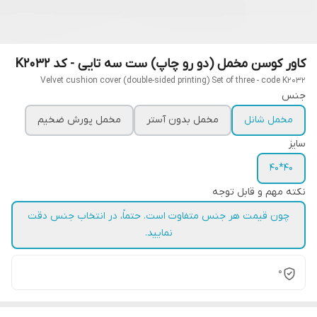
کاور کوسن مخمل (دو رو چاپ) ست سه تایی - کد K2032
Velvet cushion cover (double-sided printing) Set of three - code K2032
جنس
مخمل شانل
مخمل بدون آستر
مخمل پورش ضخیم
سایز
40*40
نکته مهم و قابل توجه
چون قیمت هر جنس متفاوت است. حتماً، در انتخاب جنس دقت
نمایید.
0