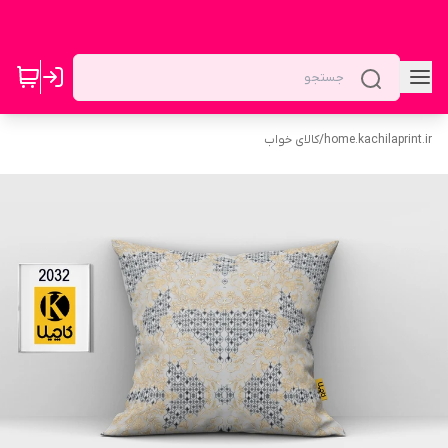
home.kachilaprint.ir
/
کالای خواب