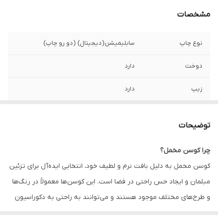
مشخصات
نوع چاپ
سابلیمیشن(دیجیتال) (دو رو چاپ)
دوخت
دارد
زیپ
دارد
امکان چاپ طرح
دارد
دلخواه
توضیحات
قابلیت شستشو
دارد
چرا کوسن مخمل؟
کوسن مخمل به دلیل بافت نرم و لطیف خود، انتخابی ایده‌آل برای تزئین
ارسال به سراسر
دارد
کشور
مبلمان و ایجاد حس راحتی در فضا است. این کوسن‌ها معمولاً در رنگ‌ها
و طرح‌های مختلف موجود هستند و می‌توانند به راحتی به دکوراسیون
ضمانت
دارد
داخلی زیبایی و جذابیت اضافه کنند. همچنین، کوسن‌های مخمل به