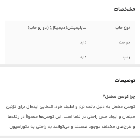
مشخصات
نوع چاپ
سابلیمیشن(دیجیتال) (دو رو چاپ)
دوخت
دارد
زیپ
دارد
امکان چاپ طرح
دارد
دلخواه
توضیحات
قابلیت شستشو
دارد
چرا کوسن مخمل؟
کوسن مخمل به دلیل بافت نرم و لطیف خود، انتخابی ایده‌آل برای تزئین
ارسال به سراسر
دارد
کشور
مبلمان و ایجاد حس راحتی در فضا است. این کوسن‌ها معمولاً در رنگ‌ها
و طرح‌های مختلف موجود هستند و می‌توانند به راحتی به دکوراسیون
ضمانت
دارد
داخلی زیبایی و جذابیت اضافه کنند. همچنین، کوسن‌های مخمل به