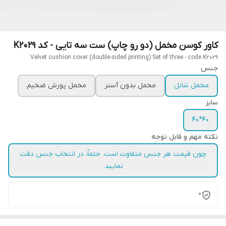
کاور کوسن مخمل (دو رو چاپ) ست سه تایی - کد K2029
Velvet cushion cover (double-sided printing) Set of three - code K2029
جنس
مخمل شانل
مخمل بدون آستر
مخمل پورش ضخیم
سایز
40*40
نکته مهم و قابل توجه
چون قیمت هر جنس متفاوت است. حتماً، در انتخاب جنس دقت
نمایید.
0