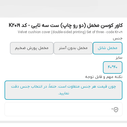
کاور کوسن مخمل (دو رو چاپ) ست سه تایی - کد K2019
Velvet cushion cover (double-sided printing) Set of three - code K2019
جنس
مخمل شانل
مخمل بدون آستر
مخمل پورش ضخیم
سایز
40*40
نکته مهم و قابل توجه
چون قیمت هر جنس متفاوت است. حتماً، در انتخاب جنس دقت
نمایید.
0