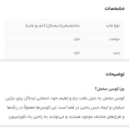
مشخصات
نوع چاپ
سابلیمیشن(دیجیتال) (دو رو چاپ)
دوخت
دارد
زیپ
دارد
امکان چاپ طرح
دارد
دلخواه
توضیحات
قابلیت شستشو
دارد
چرا کوسن مخمل؟
کوسن مخمل به دلیل بافت نرم و لطیف خود، انتخابی ایده‌آل برای تزئین
ارسال به سراسر
دارد
کشور
مبلمان و ایجاد حس راحتی در فضا است. این کوسن‌ها معمولاً در رنگ‌ها
و طرح‌های مختلف موجود هستند و می‌توانند به راحتی به دکوراسیون
ضمانت
دارد
داخلی زیبایی و جذابیت اضافه کنند. همچنین، کوسن‌های مخمل به