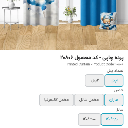
پرده چاپی - کد محصول 20806
Printed Curtain - Product Code 20806
تعداد پنل
1پنل
2پنل
جنس
هازان
مخمل شانل
مخمل کالیفرنیا
سایز
300*140
280*140