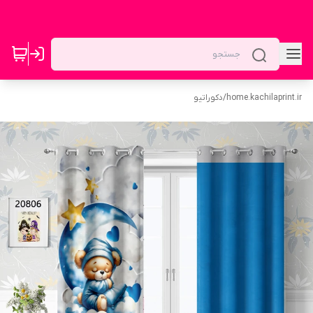
home.kachilaprint.ir
/
دکوراتیو