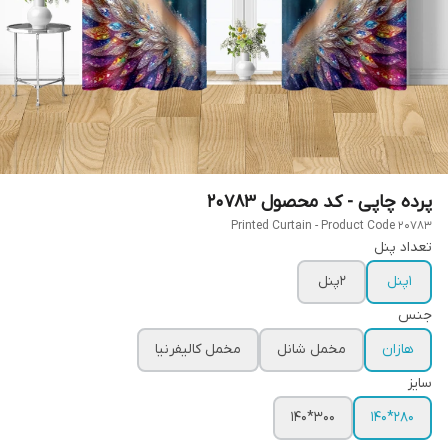
پرده چاپی - کد محصول 20783
Printed Curtain - Product Code 20783
تعداد پنل
1پنل
2پنل
جنس
هازان
مخمل شانل
مخمل کالیفرنیا
سایز
300*140
280*140