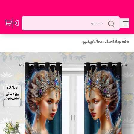
home.kachilaprint.ir
/
دکوراتیو