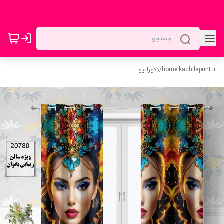
home.kachilaprint.ir
/
دکوراتیو