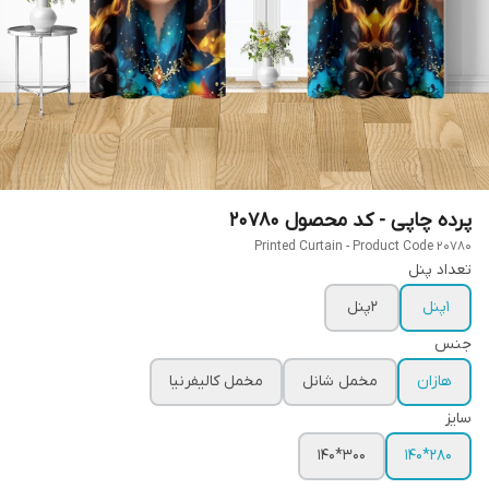
پرده چاپی - کد محصول 20780
Printed Curtain - Product Code 20780
تعداد پنل
1پنل
2پنل
جنس
هازان
مخمل شانل
مخمل کالیفرنیا
سایز
300*140
280*140