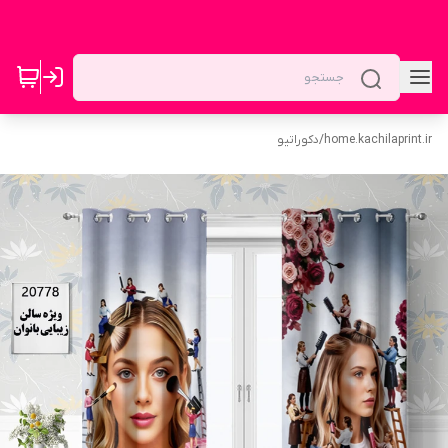
home.kachilaprint.ir
/
دکوراتیو