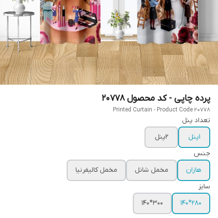
پرده چاپی - کد محصول 20778
Printed Curtain - Product Code 20778
تعداد پنل
1پنل
2پنل
جنس
هازان
مخمل شانل
مخمل کالیفرنیا
سایز
300*140
280*140