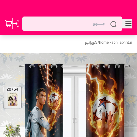
home.kachilaprint.ir
/
دکوراتیو