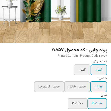
پرده چاپی - کد محصول 20757
Printed Curtain - Product Code 20757
تعداد پنل
1پنل
2پنل
جنس
هازان
مخمل شانل
مخمل کالیفرنیا
سایز
300*140
280*140