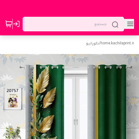
home.kachilaprint.ir
/
دکوراتیو