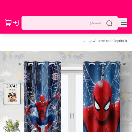
home.kachilaprint.ir
/
دکوراتیو