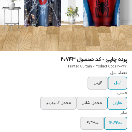
پرده چاپی - کد محصول 20743
Printed Curtain - Product Code 20743
تعداد پنل
1پنل
2پنل
جنس
هازان
مخمل شانل
مخمل کالیفرنیا
سایز
300*140
280*140